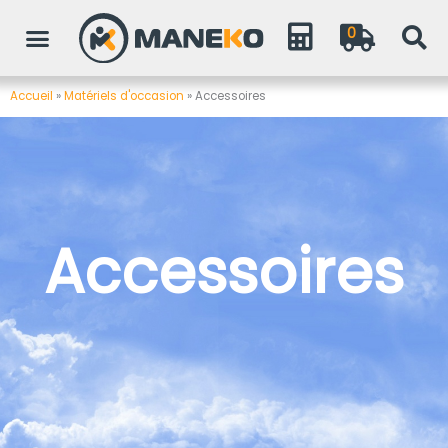
Aller
0
au
contenu
Accueil
»
Matériels d'occasion
»
Accessoires
Accessoires