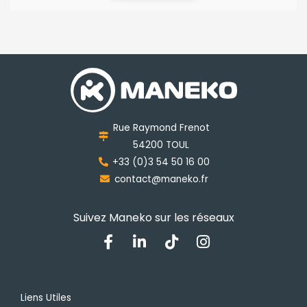
Rue Raymond Frenot
54200 TOUL
+33 (0)3 54 50 16 00
contact@maneko.fr
Suivez Maneko sur les réseaux
F
L
T
I
a
i
i
n
c
n
k
s
e
k
t
t
b
e
o
a
Liens Utiles