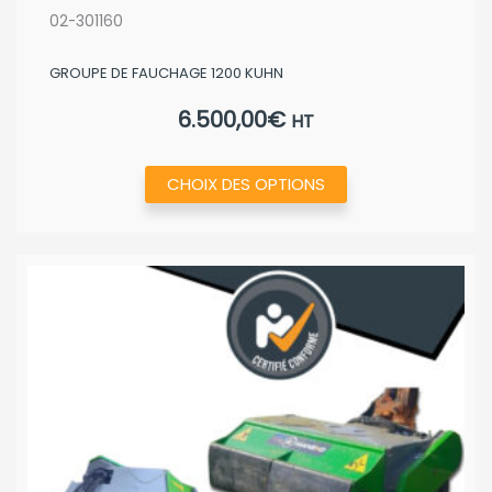
02-301160
GROUPE DE FAUCHAGE 1200 KUHN
6.500,00
€
HT
Ce
CHOIX DES OPTIONS
produit
a
plusieurs
variations.
Les
options
peuvent
être
choisies
sur
la