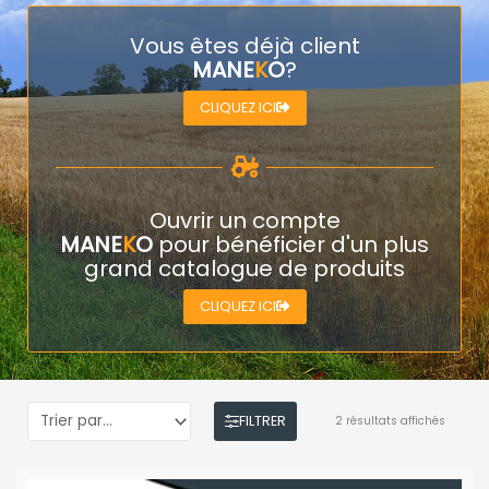
Vous êtes déjà client
MANE
K
O
?
CLIQUEZ ICI
Ouvrir un compte
MANE
K
O
pour bénéficier d'un plus
grand catalogue de produits
CLIQUEZ ICI
FILTRER
2 résultats affichés