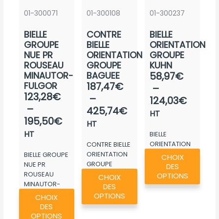
01-300071
01-300108
01-300237
BIELLE
CONTRE
BIELLE
GROUPE
BIELLE
ORIENTATION
NUE PR
ORIENTATION
GROUPE
ROUSEAU
GROUPE
KUHN
Plage
MINAUTOR-
BAGUEE
58,97
€
Plage
FULGOR
187,47
€
de
–
Plage
123,28
€
de
–
prix :
124,03
€
de
–
prix :
425,74
€
58,97
HT
prix :
195,50
€
187,47€
à
HT
123,28€
à
HT
BIELLE
124,03
à
ORIENTATION
CONTRE BIELLE
425,74€
Ce
GROUPE KUHN
ORIENTATION
BIELLE GROUPE
195,50€
CHOIX
produ
GROUPE
NUE PR
DES
Ce
BAGUEE
ROUSEAU
a
OPTIONS
CHOIX
produit
MINAUTOR-
DES
plusie
Ce
FULGOR
a
OPTIONS
CHOIX
variat
produit
DES
plusieurs
Les
a
OPTIONS