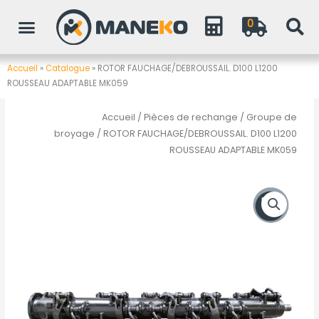
Aller
0
au
contenu
Accueil
»
Catalogue
»
ROTOR FAUCHAGE/DEBROUSSAIL. D100 L1200
ROUSSEAU ADAPTABLE MK059
Accueil
/
Pièces de rechange
/
Groupe de
broyage
/ ROTOR FAUCHAGE/DEBROUSSAIL. D100 L1200
ROUSSEAU ADAPTABLE MK059