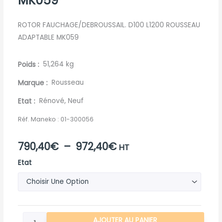
MK059
ROTOR FAUCHAGE/DEBROUSSAIL. D100 L1200 ROUSSEAU
ADAPTABLE MK059
Poids
51,264 kg
Marque
Rousseau
Etat
Rénové, Neuf
Réf. Maneko :
01-300056
Plage
790,40
€
–
972,40
€
HT
quantité
de
Etat
de
prix :
ROTOR
FAUCHAGE/DEBROUSSAIL.
790,40€
D100
à
AJOUTER AU PANIER