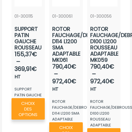
01-300115
01-300061
01-300056
SUPPORT
ROTOR
ROTOR
PATIN
FAUCHAGE/DEBROUSSAIL.
FAUCHAGE/DEBR
GAUCHE
D114 L1200
D100 L1200
ROUSSEAU
SMA
ROUSSEAU
Plage
155,37
€
ADAPTABLE
ADAPTABLE
MK061
MK059
de
–
Plage
Plage
790,40
€
790,40
€
prix :
369,91
€
de
de
–
–
155,37€
HT
prix :
prix :
972,40
€
972,40
€
à
790,40€
790,4
HT
HT
SUPPORT
369,91€
à
à
PATIN GAUCHE
Ce
ROUSSEAU
ROTOR
ROTOR
972,40€
972,4
CHOIX
produit
FAUCHAGE/DEBROUSSAIL.
FAUCHAGE/DEBROUSSA
DES
D114 L1200 SMA
D100 L1200
a
OPTIONS
ADAPTABLE
ROUSSEAU
plusieurs
Ce
MK061
ADAPTABLE
CHOIX
variations.
Ce
produit
MK059