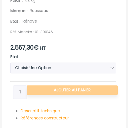
Poids
62 kg
Marque
Rousseau
Etat
Rénové
Réf. Maneko :
01-300146
2.567,30
€
HT
quantité
Etat
de
PIVOT
ORIENTATION
BRAS
AJOUTER AU PANIER
EQUIPE
ROUSSEAU
VELTHEA
Descriptif technique
Références constructeur