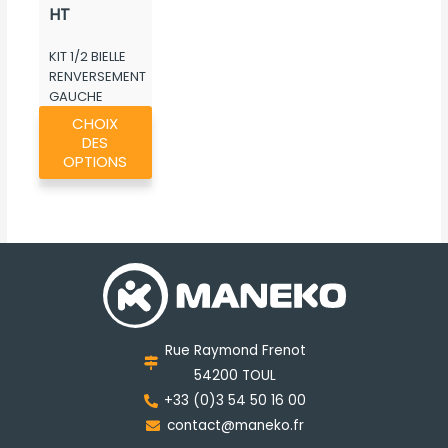
HT
KIT 1/2 BIELLE
RENVERSEMENT
GAUCHE
Ce
ORIGINE ROU...
CHOIX
produit
DES
a
OPTIONS
plusieurs
variations.
Les
options
peuvent
être
choisies
Rue Raymond Frenot
sur
54200 TOUL
la
+33 (0)3 54 50 16 00
page
contact@maneko.fr
du