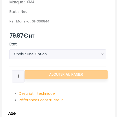
Marque
SMA
Etat
Neuf
Réf. Maneko :
01-300844
79,87
€
HT
quantité
Etat
de
AXE
EPAULE
PERCE
AJOUTER AU PANIER
Descriptif technique
Références constructeur
Axe