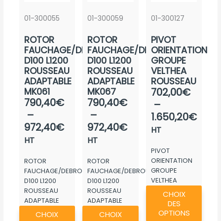
01-300055
01-300059
01-300127
ROTOR
ROTOR
PIVOT
FAUCHAGE/DEBROUSSAIL.
FAUCHAGE/DEBROUSSAIL.
ORIENTATION
D100 L1200
D100 L1200
GROUPE
ROUSSEAU
ROUSSEAU
VELTHEA
ADAPTABLE
ADAPTABLE
ROUSSEAU
Plag
MK061
MK067
702,00
€
Plage
Plage
790,40
€
790,40
€
de
–
de
de
–
–
prix :
1.650,20
€
prix :
prix :
972,40
€
972,40
€
702,
HT
790,40€
790,40€
à
HT
HT
à
à
PIVOT
1.65
ORIENTATION
ROTOR
ROTOR
972,40€
972,40€
GROUPE
FAUCHAGE/DEBROUSSAIL.
FAUCHAGE/DEBROUSSAIL.
VELTHEA
D100 L1200
D100 L1200
Ce
ROUSSEAU
ROUSSEAU
ROUSSEAU
CHOIX
produ
ADAPTABLE
ADAPTABLE
DES
Ce
Ce
MK061
MK067
a
OPTIONS
CHOIX
CHOIX
produit
produit