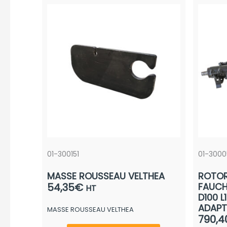
01-300151
01-3000
MASSE ROUSSEAU VELTHEA
ROTO
54,35
€
FAUCH
HT
D100 
ADAPT
MASSE ROUSSEAU VELTHEA
790,4
Ce