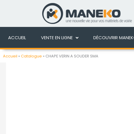
Aller
au
ACCUEIL
VENTE EN 
contenu
ACCUEIL
VENTE EN LIGNE
DÉCOUVRIR MANE
Accueil
»
Catalogue
»
CHAPE VERIN A SOUDER SMA