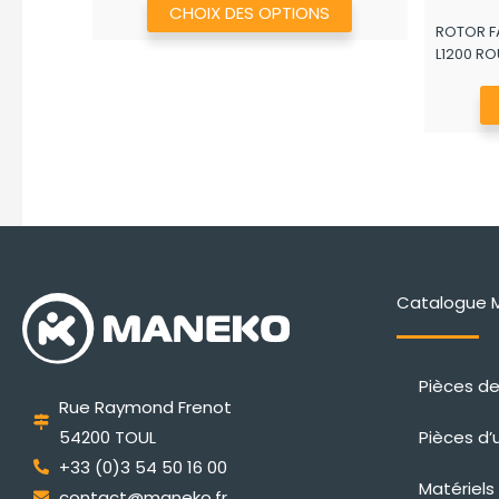
CHOIX DES OPTIONS
produit
ROTOR F
L1200 R
a
plusieurs
variations.
Les
options
peuvent
être
choisies
sur
Catalogue 
la
page
Pièces d
du
Rue Raymond Frenot
produit
Pièces d’
54200 TOUL
+33 (0)3 54 50 16 00
Matériels
contact@maneko.fr