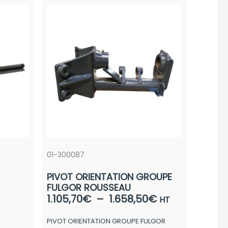
01-300087
PIVOT ORIENTATION GROUPE
FULGOR ROUSSEAU
age
Plage
1.105,70
€
–
1.658,50
€
HT
de
U
PIVOT ORIENTATION GROUPE FULGOR
 :
prix :