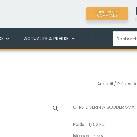
SUIVEZ VOTRE
COMMANDE
LIGNE
DÉCOUVRIR MANEKO
ACTUALITÉ & PRES
Recherche
KO
ACTUALITÉ & PRESSE
···
Accueil
/
Pièces d
CHAPE VERIN A SOUDER SMA
1,152 kg
Poids
Marque
SMA