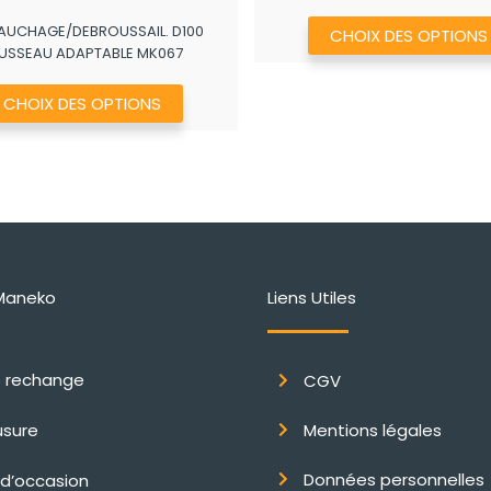
de
56
AUCHAGE/DEBROUSSAIL. D100
prix :
CHOIX DES OPTIONS
à
OUSSEAU ADAPTABLE MK067
790,40€
137
à
Ce
CHOIX DES OPTIONS
972,40€
produit
a
plusieurs
variations.
Les
options
peuvent
Maneko
Liens Utiles
être
choisies
e rechange
CGV
sur
la
usure
Mentions légales
page
du
Données personnelles
 d’occasion