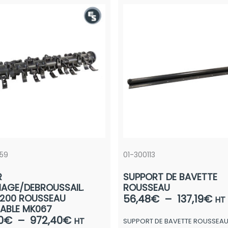
59
01-300113
R
SUPPORT DE BAVETTE
AGE/DEBROUSSAIL.
ROUSSEAU
Pl
L1200 ROUSSEAU
56,48
€
–
137,19
€
HT
ABLE MK067
de
Plage
0
€
–
972,40
€
HT
SUPPORT DE BAVETTE ROUSSEA
prix