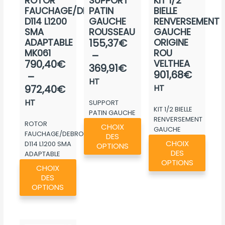
ROTOR
SUPPORT
KIT 1/2
FAUCHAGE/DEBROUSSAIL.
PATIN
BIELLE
D114 L1200
GAUCHE
RENVERSEMENT
SMA
ROUSSEAU
GAUCHE
Plage
ADAPTABLE
155,37
€
ORIGINE
MK061
ROU
de
–
Plage
790,40
€
VELTHEA
prix :
369,91
€
901,68
€
de
–
155,37€
HT
prix :
972,40
€
HT
à
790,40€
HT
SUPPORT
369,91€
KIT 1/2 BIELLE
à
PATIN GAUCHE
RENVERSEMENT
Ce
ROUSSEAU
ROTOR
972,40€
CHOIX
GAUCHE
produit
FAUCHAGE/DEBROUSSAIL.
DES
Ce
ORIGINE ROU...
CHOIX
D114 L1200 SMA
a
OPTIONS
produ
DES
ADAPTABLE
plusieurs
Ce
a
OPTIONS
MK061
CHOIX
variations.
produit
plusie
DES
Les
a
OPTIONS
variat
options
plusieurs
Les
peuvent
variations.
optio
être
Les
peuv