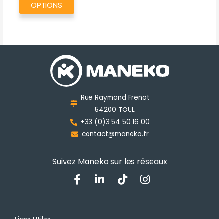
a
OPTIONS
plusieurs
variations.
Les
options
peuvent
être
choisies
Rue Raymond Frenot
sur
54200 TOUL
la
+33 (0)3 54 50 16 00
page
contact@maneko.fr
du
produit
Suivez Maneko sur les réseaux
F
L
T
I
a
i
i
n
c
n
k
s
e
k
t
t
b
e
o
a