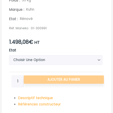
Poids
35 kg
Marque
Kuhn
Etat
Rénové
Réf. Maneko :
01-300991
1.498,08
€
HT
quantité
Etat
de
PIVOT
PARALLELOGRAMME
BRAS
AJOUTER AU PANIER
PRO-
LONGER
KUHN
Descriptif technique
Références constructeur