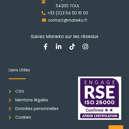
sur
54200 TOUL
la
+33 (0)3 54 50 16 00
page
contact@maneko.fr
du
produit
Suivez Maneko sur les réseaux
F
L
T
I
a
i
i
n
c
n
k
s
e
k
t
t
b
e
o
a
Liens Utiles
o
d
k
g
o
i
r
k
n
a
CGV
-
-
m
f
i
Mentions légales
n
Données personnelles
Cookies