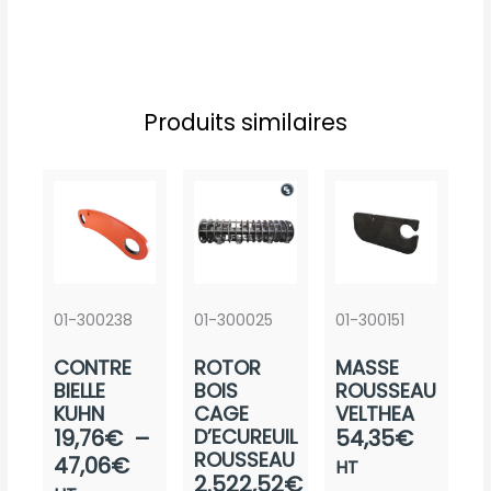
Produits similaires
01-300238
01-300025
01-300151
CONTRE
ROTOR
MASSE
BIELLE
BOIS
ROUSSEAU
KUHN
CAGE
VELTHEA
Plage
19,76
€
–
D’ECUREUIL
54,35
€
ROUSSEAU
de
47,06
€
HT
2.522,52
€