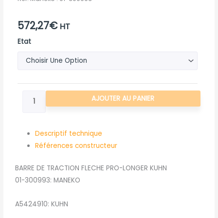
572,27
€
HT
quantité
Etat
de
BARRE
DE
TRACTION
AJOUTER AU PANIER
FLECHE
PRO-
LONGER
Descriptif technique
KUHN
Références constructeur
BARRE DE TRACTION FLECHE PRO-LONGER KUHN
01-300993: MANEKO
A5424910: KUHN