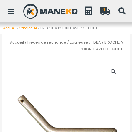
Aller
0
au
contenu
Accueil
»
Catalogue
»
BROCHE A POIGNEE AVEC GOUPILLE
Accueil
/
Pièces de rechange
/
Epareuse / FDBA
/ BROCHE A
POIGNEE AVEC GOUPILLE