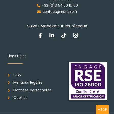
la
+33 (0)3 54 50 16 00
page
contact@maneko.fr
du
produit
Suivez Maneko sur les réseaux
F
L
T
I
a
i
i
n
c
n
k
s
e
k
t
t
b
e
o
a
Liens Utiles
o
d
k
g
o
i
r
k
n
a
CGV
-
-
m
f
i
Mentions légales
n
Données personnelles
Cookies
TOP