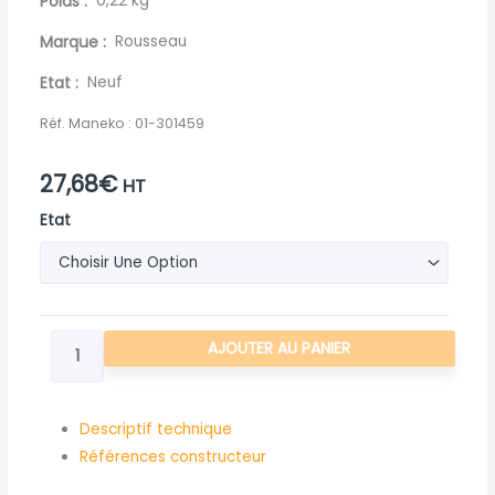
Poids
0,22 kg
Marque
Rousseau
Etat
Neuf
Réf. Maneko :
01-301459
27,68
€
HT
quantité
Etat
de
BROCHE
A
POIGNEE
AJOUTER AU PANIER
AVEC
GOUPILLE
Descriptif technique
Références constructeur