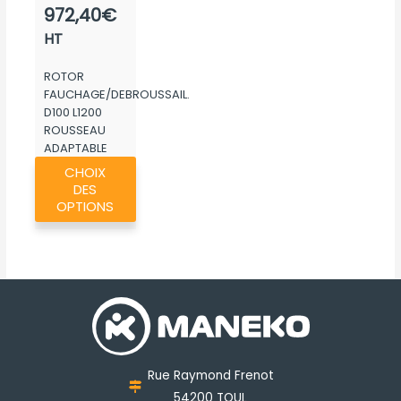
prix :
972,40
€
790,40€
HT
à
ROTOR
972,40€
FAUCHAGE/DEBROUSSAIL.
D100 L1200
ROUSSEAU
ADAPTABLE
Ce
MK265
CHOIX
produit
DES
a
OPTIONS
plusieurs
variations.
Les
options
peuvent
être
choisies
Rue Raymond Frenot
sur
54200 TOUL