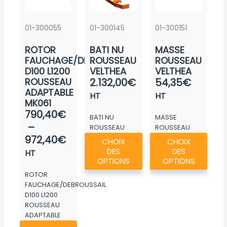
01-300055
01-300145
01-300151
ROTOR
BATI NU
MASSE
FAUCHAGE/DEBROUSSAIL.
ROUSSEAU
ROUSSEAU
D100 L1200
VELTHEA
VELTHEA
ROUSSEAU
2.132,00
€
54,35
€
ADAPTABLE
HT
HT
MK061
Plage
790,40
€
BATI NU
MASSE
de
–
ROUSSEAU
ROUSSEAU
Ce
Ce
prix :
972,40
€
VELTHEA
VELTHEA
CHOIX
CHOIX
produit
produ
790,40€
DES
DES
HT
a
a
OPTIONS
OPTIONS
à
plusieurs
plusie
ROTOR
972,40€
FAUCHAGE/DEBROUSSAIL.
variations.
variat
D100 L1200
Les
Les
ROUSSEAU
options
optio
ADAPTABLE
Ce
peuvent
peuv
MK061