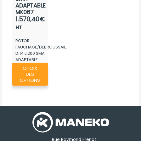
ADAPTABLE
MK067
1.570,40
€
HT
ROTOR
FAUCHAGE/DEBROUSSAIL.
D114 L1200 SMA
ADAPTABLE
Ce
MK067
CHOIX
produit
DES
a
OPTIONS
plusieurs
variations.
Les
options
peuvent
être
choisies
Rue Raymond Frenot