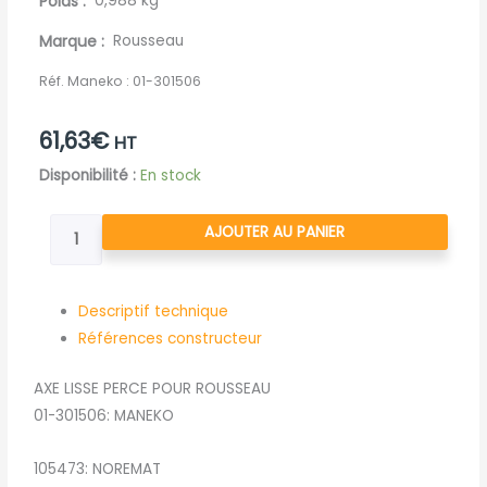
Poids
0,988 kg
Marque
Rousseau
Réf. Maneko :
01-301506
61,63
€
HT
quantité
Disponibilité :
En stock
de
AXE
AJOUTER AU PANIER
LISSE
PERCE
POUR
Descriptif technique
ROUSSEAU
Références constructeur
AXE LISSE PERCE POUR ROUSSEAU
01-301506: MANEKO
105473: NOREMAT