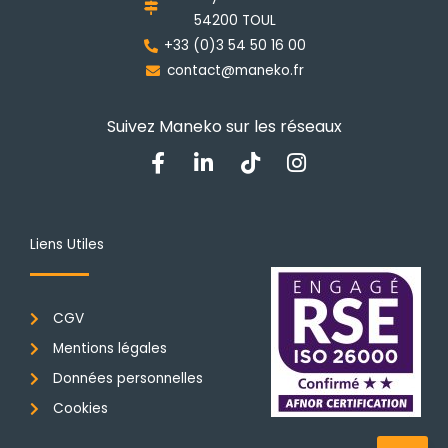
sur
54200 TOUL
la
+33 (0)3 54 50 16 00
page
contact@maneko.fr
du
produit
Suivez Maneko sur les réseaux
F
L
T
I
a
i
i
n
c
n
k
s
e
k
t
t
b
e
o
a
Liens Utiles
o
d
k
g
o
i
r
k
n
a
CGV
-
-
m
f
i
Mentions légales
n
Données personnelles
Cookies