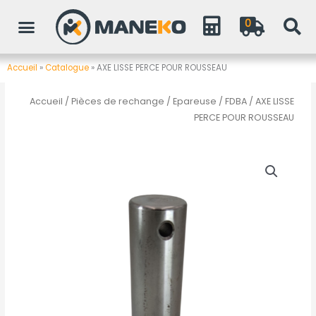
Aller
0
au
contenu
Accueil
»
Catalogue
»
AXE LISSE PERCE POUR ROUSSEAU
Accueil
/
Pièces de rechange
/
Epareuse / FDBA
/ AXE LISSE
PERCE POUR ROUSSEAU