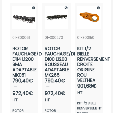
01-300061
01-300270
01-300150
ROTOR
ROTOR
KIT 1/2
FAUCHAGE/DEBROUSSAIL.
FAUCHAGE/DEBROUSSAIL.
BIELLE
D114 L1200
D100 L1200
RENVERSEMENT
SMA
ROUSSEAU
DROITE
ADAPTABLE
ADAPTABLE
ORIGINE
MK061
MK265
ROU
Plage
Plage
790,40
€
790,40
€
VELTHEA
901,68
€
de
de
–
–
prix :
prix :
972,40
€
972,40
€
HT
790,40€
790,40€
HT
HT
KIT 1/2 BIELLE
à
à
RENVERSEMENT
ROTOR
ROTOR
972,40€
972,40€