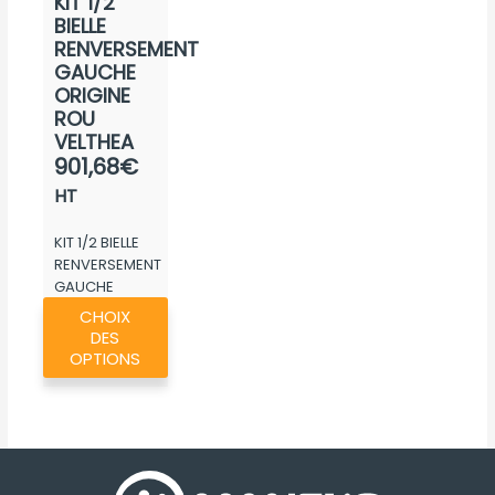
KIT 1/2
page
BIELLE
du
RENVERSEMENT
produit
GAUCHE
ORIGINE
ROU
VELTHEA
901,68
€
HT
KIT 1/2 BIELLE
RENVERSEMENT
GAUCHE
Ce
ORIGINE ROU...
CHOIX
produit
DES
a
OPTIONS
plusieurs
variations.
Les
options