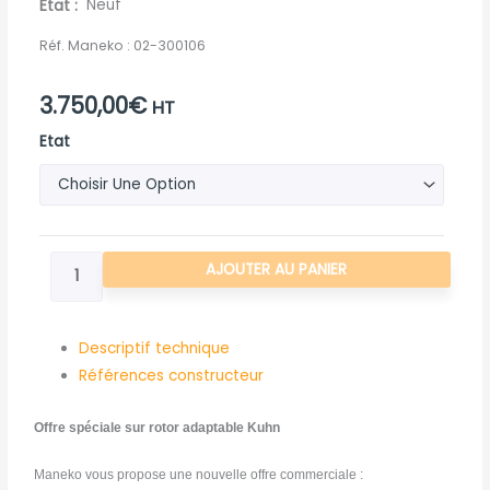
Etat
Neuf
Réf. Maneko :
02-300106
3.750,00
€
HT
quantité
Etat
de
OPERATION
ROTOR
BOIS
AJOUTER AU PANIER
1200
KUHN
ADAPTABLE
Descriptif technique
+
Références constructeur
PALIER
Offre spéciale sur rotor adaptable Kuhn
Maneko vous propose une nouvelle offre commerciale :