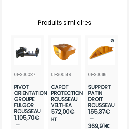
Produits similaires
01-300087
01-300148
01-300116
PIVOT
CAPOT
SUPPORT
ORIENTATION
PROTECTION
PATIN
GROUPE
ROUSSEAU
DROIT
FULGOR
VELTHEA
ROUSSEAU
Plage
ROUSSEAU
572,00
€
155,37
€
Plage
1.105,70
€
de
–
HT
de
–
prix :
369,91
€