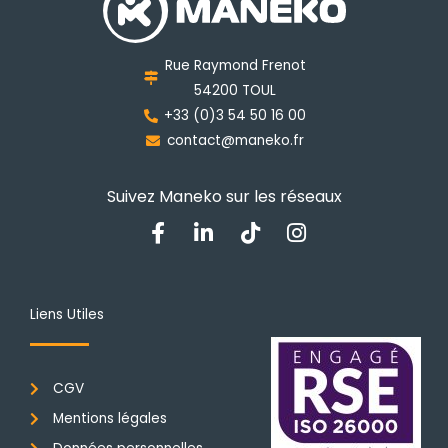
peuvent
être
choisies
Rue Raymond Frenot
sur
54200 TOUL
la
+33 (0)3 54 50 16 00
page
contact@maneko.fr
du
produit
Suivez Maneko sur les réseaux
F
L
T
I
a
i
i
n
c
n
k
s
e
k
t
t
b
e
o
a
Liens Utiles
o
d
k
g
o
i
r
k
n
a
CGV
-
-
m
f
i
Mentions légales
n