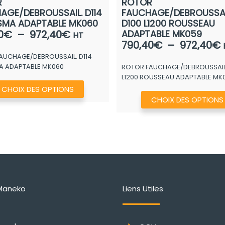
R
ROTOR
AGE/DEBROUSSAIL. D114
FAUCHAGE/DEBROUSSAI
 SMA ADAPTABLE MK060
D100 L1200 ROUSSEAU
Plage
0
€
–
972,40
€
ADAPTABLE MK059
HT
790,40
€
–
972,40
€
de
AUCHAGE/DEBROUSSAIL. D114
prix :
MA ADAPTABLE MK060
ROTOR FAUCHAGE/DEBROUSSAIL.
p
790,40€
L1200 ROUSSEAU ADAPTABLE MK
à
Ce
CHOIX DES OPTIONS
972,40€
produit
CHOIX DES OPTIONS
a
plusieurs
variations.
Les
options
peuvent
Maneko
Liens Utiles
être
choisies
sur