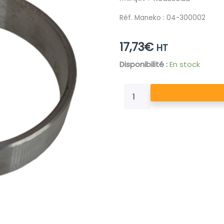
Réf. Maneko :
04-300002
17,73
€
HT
quantité
Disponibilité :
En stock
de
CHICANE
EMBOUT
ROTOR
A
SOUDER