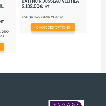
BATI NU ROUSSEAU VELTHEA
L.
2.132,00
€
HT
BATI NU ROUSSEAU VELTHEA
Plage
HT
Ce
de
CHOIX DES OPTIONS
produit
 D100
rix :
059
a
790,40€
plusieurs
à
Ce
972,40€
variations.
produit
Les
a
options
plusieurs
peuvent
variations.
être
Les
choisies
options
sur
peuvent
la
être
page
choisies