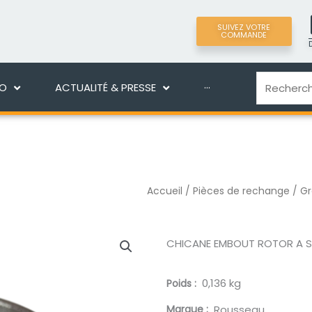
SUIVEZ VOTRE
COMMANDE
LIGNE
DÉCOUVRIR MANEKO
ACTUALITÉ & PRES
Recherche
KO
ACTUALITÉ & PRESSE
···
Accueil
/
Pièces de rechange
/
Gr
CHICANE EMBOUT ROTOR A 
0,136 kg
Poids
Marque
Rousseau