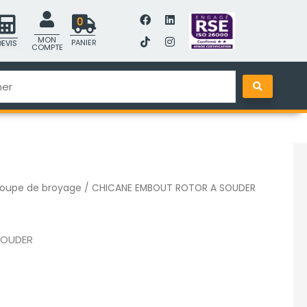
F
T
L
I
0
a
i
i
n
c
k
n
s
0
MON
SE
CONTACT
PANIER
DEVIS
e
t
k
t
COMPTE
b
o
e
a
DEVIS
RECHERCH
PANIER
o
k
d
g
o
i
r
r
k
n
a
m
oupe de broyage
/ CHICANE EMBOUT ROTOR A SOUDER
SOUDER