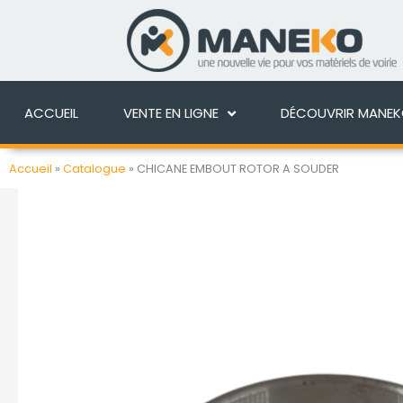
Aller
au
ACCUEIL
VENTE EN 
contenu
ACCUEIL
VENTE EN LIGNE
DÉCOUVRIR MANE
Accueil
»
Catalogue
»
CHICANE EMBOUT ROTOR A SOUDER