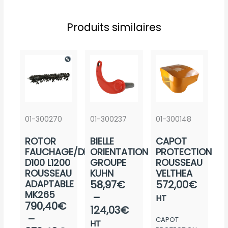
Produits similaires
01-300270
01-300237
01-300148
ROTOR
BIELLE
CAPOT
FAUCHAGE/DEBROUSSAIL.
ORIENTATION
PROTECTION
D100 L1200
GROUPE
ROUSSEAU
ROUSSEAU
KUHN
VELTHEA
Plage
ADAPTABLE
58,97
€
572,00
€
MK265
de
–
HT
Plage
790,40
€
prix :
124,03
€
de
–
CAPOT
58,97€
HT