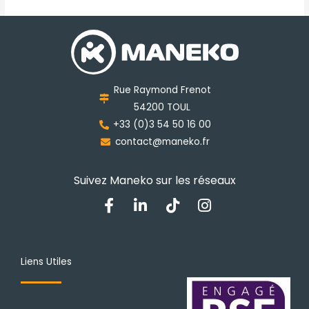
Les
options
peuvent
être
choisies
Rue Raymond Frenot
sur
54200 TOUL
la
+33 (0)3 54 50 16 00
page
contact@maneko.fr
du
produit
Suivez Maneko sur les réseaux
F
L
T
I
a
i
i
n
c
n
k
s
e
k
t
t
b
e
o
a
Liens Utiles
o
d
k
g
o
i
r
k
n
a