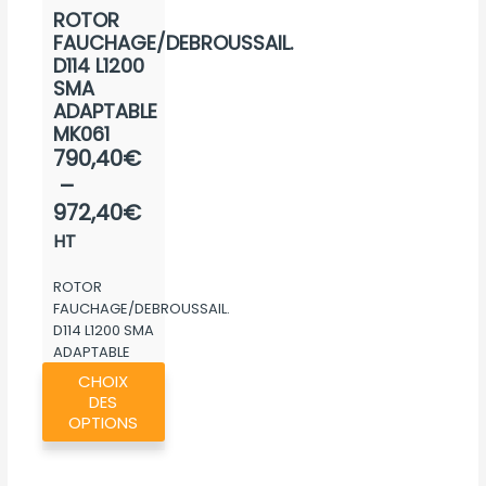
ROTOR
page
FAUCHAGE/DEBROUSSAIL.
du
D114 L1200
produit
SMA
ADAPTABLE
MK061
Plage
790,40
€
de
–
prix :
972,40
€
790,40€
HT
à
ROTOR
972,40€
FAUCHAGE/DEBROUSSAIL.
D114 L1200 SMA
ADAPTABLE
Ce
MK061
CHOIX
produit
DES
a
OPTIONS
plusieurs
variations.