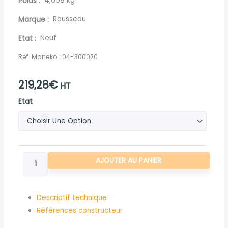
Poids
4,668 kg
Marque
Rousseau
Etat
Neuf
Réf. Maneko :
04-300020
219,28
€
HT
quantité
Etat
de
PALIER
ROULEAU
PALPEUR
AJOUTER AU PANIER
ADAPTABLE
ROUSSEAU
Descriptif technique
Références constructeur