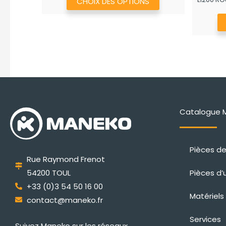
CHOIX DES OPTIONS
produit
a
plusieurs
variations.
Les
options
peuvent
être
Catalogue 
choisies
sur
la
Pièces d
page
Rue Raymond Frenot
du
Pièces d’
54200 TOUL
produit
+33 (0)3 54 50 16 00
Matériels
contact@maneko.fr
Services
Suivez Maneko sur les réseaux