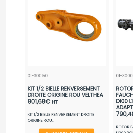
01-300150
01-3000
KIT 1/2 BIELLE RENVERSEMENT
ROTO
DROITE ORIGINE ROU VELTHEA
FAUCH
901,68
€
D100 
HT
ADAPT
790,4
KIT 1/2 BIELLE RENVERSEMENT DROITE
ORIGINE ROU...
ROTOR F
Ce
L1200 R