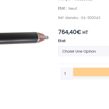
Etat
Neuf
Réf. Maneko :
04-300043
764,40
€
HT
quantité
Etat
de
ROULEAU
PALPEUR
-
Ø115
-
L1200
-
ROUSSEAU
SANS