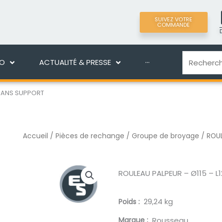
SUIVEZ VOTRE
COMMANDE
LIGNE
DÉCOUVRIR MANEKO
ACTUALITÉ & PRES
Recherche
KO
ACTUALITÉ & PRESSE
···
 SANS SUPPORT
Accueil
/
Pièces de rechange
/
Groupe de broyage
/ ROUL
ROULEAU PALPEUR – Ø115 – 
29,24 kg
Poids
Marque
Rousseau