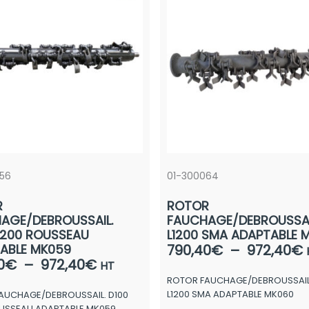
56
01-300064
R
ROTOR
AGE/DEBROUSSAIL.
FAUCHAGE/DEBROUSSAIL
L1200 ROUSSEAU
L1200 SMA ADAPTABLE 
ABLE MK059
790,40
€
–
972,40
€
Plage
0
€
–
972,40
€
HT
de
ROTOR FAUCHAGE/DEBROUSSAIL.
p
L1200 SMA ADAPTABLE MK060
AUCHAGE/DEBROUSSAIL. D100
prix :
OUSSEAU ADAPTABLE MK059