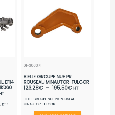
01-300071
BIELLE GROUPE NUE PR
. D114
ROUSEAU MINAUTOR-FULGOR
Plage
MK060
123,28
€
–
195,50
€
HT
Plage
de
HT
de
BIELLE GROUPE NUE PR ROUSEAU
prix :
MINAUTOR-FULGOR
 D114
rix :
123,28€
790,40€
à
Ce