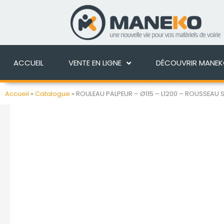
Aller
au
ACCUEIL
VENTE EN 
contenu
ACCUEIL
VENTE EN LIGNE
DÉCOUVRIR MANE
Accueil
»
Catalogue
»
ROULEAU PALPEUR – Ø115 – L1200 – ROUSSEAU