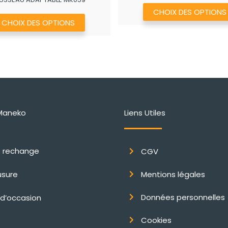
790,40€
CHOIX DES OPTIONS
à
Ce
CHOIX DES OPTIONS
972,40€
produit
a
plusieurs
variations.
Les
options
peuvent
Maneko
Liens Utiles
être
choisies
e rechange
CGV
sur
la
usure
Mentions légales
page
du
Données personnelles
 d’occasion
produit
Cookies