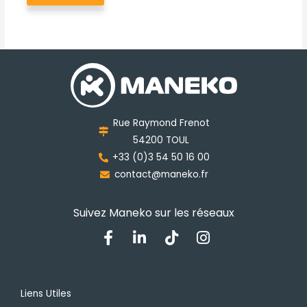
plusieurs
variations.
Les
options
peuvent
être
choisies
Rue Raymond Frenot
sur
54200 TOUL
la
+33 (0)3 54 50 16 00
page
contact@maneko.fr
du
produit
Suivez Maneko sur les réseaux
F
L
T
I
a
i
i
n
c
n
k
s
e
k
t
t
b
e
o
a
Liens Utiles