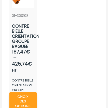
du
être
choisies
produit
chois
sur
sur
01-300108
la
la
page
CONTRE
page
du
BIELLE
du
produit
ORIENTATION
produ
GROUPE
BAGUEE
Plage
187,47
€
de
–
prix :
425,74
€
187,47€
HT
à
CONTRE BIELLE
425,74€
ORIENTATION
GROUPE
Ce
BAGUEE
CHOIX
produit
DES
a
OPTIONS