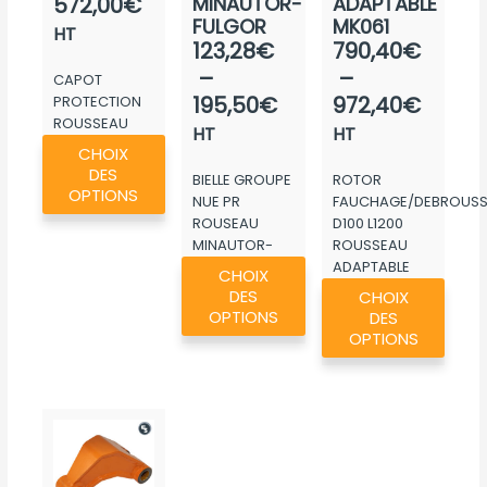
572,00
€
MINAUTOR-
ADAPTABLE
FULGOR
MK061
HT
Plage
Plage
123,28
€
790,40
€
de
de
–
–
CAPOT
prix :
prix :
195,50
€
972,40
€
PROTECTION
ROUSSEAU
123,28€
790,4
HT
HT
Ce
VELTHEA
CHOIX
à
à
produit
DES
BIELLE GROUPE
ROTOR
195,50€
972,4
a
OPTIONS
NUE PR
FAUCHAGE/DEBROUSSA
plusieurs
ROUSEAU
D100 L1200
MINAUTOR-
ROUSSEAU
variations.
Ce
FULGOR
ADAPTABLE
CHOIX
Les
Ce
produit
MK061
DES
CHOIX
options
produ
a
OPTIONS
DES
peuvent
a
OPTIONS
plusieurs
être
plusie
variations.
choisies
variat
Les
sur
Les
options
la
optio
peuvent
page
peuv
être