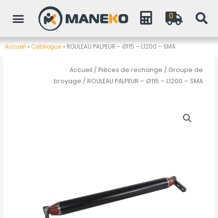
Aller
0
au
contenu
Accueil
»
Catalogue
»
ROULEAU PALPEUR – Ø115 – L1200 – SMA
Accueil
/
Pièces de rechange
/
Groupe de
broyage
/ ROULEAU PALPEUR – Ø115 – L1200 – SMA