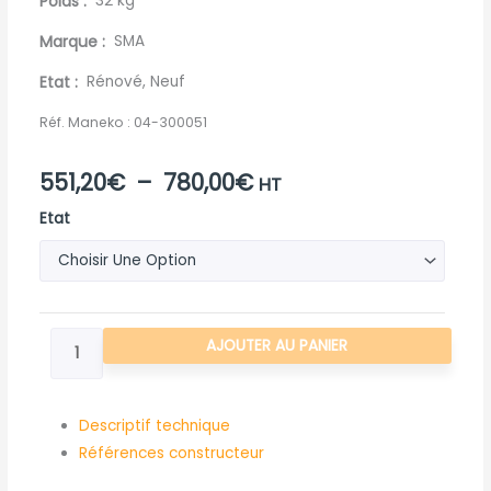
Poids
32 kg
Marque
SMA
Etat
Rénové, Neuf
Réf. Maneko :
04-300051
Plage
551,20
€
–
780,00
€
HT
quantité
de
Etat
de
prix :
ROULEAU
PALPEUR
551,20€
-
à
AJOUTER AU PANIER
Ø115
-
780,00€
L1200
Descriptif technique
-
Références constructeur
SMA