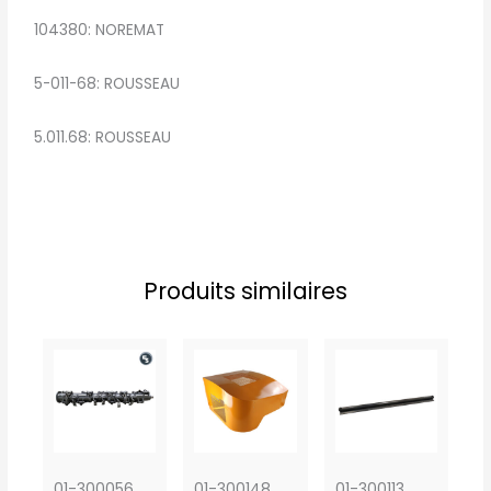
104380: NOREMAT
5-011-68: ROUSSEAU
5.011.68: ROUSSEAU
Produits similaires
01-300056
01-300148
01-300113