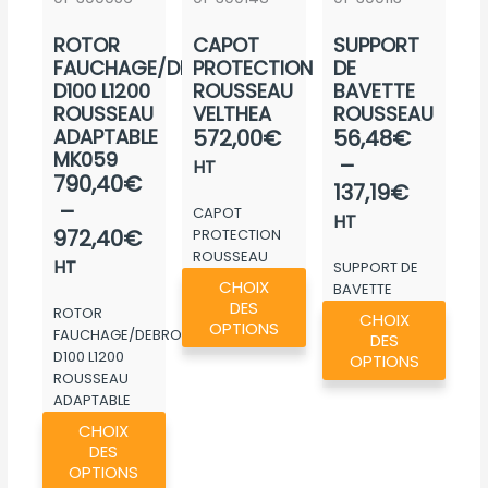
ROTOR
CAPOT
SUPPORT
FAUCHAGE/DEBROUSSAIL.
PROTECTION
DE
D100 L1200
ROUSSEAU
BAVETTE
ROUSSEAU
VELTHEA
ROUSSEAU
Plage
ADAPTABLE
572,00
€
56,48
€
MK059
de
–
HT
Plage
790,40
€
prix :
137,19
€
de
–
CAPOT
56,48€
HT
prix :
972,40
€
PROTECTION
à
ROUSSEAU
790,40€
HT
SUPPORT DE
137,19€
Ce
VELTHEA
CHOIX
à
BAVETTE
produit
Ce
DES
ROUSSEAU
ROTOR
972,40€
CHOIX
a
OPTIONS
produ
FAUCHAGE/DEBROUSSAIL.
DES
plusieurs
D100 L1200
a
OPTIONS
ROUSSEAU
variations.
plusie
ADAPTABLE
Les
variat
Ce
MK059
CHOIX
options
Les
produit
DES
peuvent
optio
a
OPTIONS