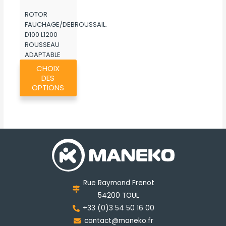
à
ROTOR
972,40€
FAUCHAGE/DEBROUSSAIL.
D100 L1200
ROUSSEAU
ADAPTABLE
Ce
MK265
CHOIX
produit
DES
a
OPTIONS
plusieurs
variations.
Les
options
peuvent
être
choisies
Rue Raymond Frenot
sur
54200 TOUL
la
+33 (0)3 54 50 16 00
page
contact@maneko.fr
du