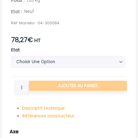
Poids
1,25 kg
Etat
Neuf
Réf. Maneko :
04-300084
78,27
€
HT
quantité
Etat
de
AXE
EPAULE
PERCE
AJOUTER AU PANIER
POUR
ROUSSEAU
Descriptif technique
Références constructeur
Axe