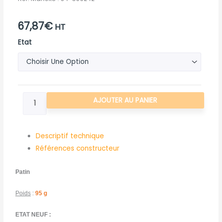
67,87
€
HT
quantité
Etat
de
PATIN
D'USURE
POUR
AJOUTER AU PANIER
ROUSSEAU
SPIDOR
Descriptif technique
Références constructeur
Patin
Poids
:
95 g
ETAT NEUF :