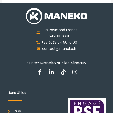
Les
options
peuvent
être
choisies
Rue Raymond Frenot
sur
54200 TOUL
la
+33 (0)3 54 50 16 00
page
contact@maneko.fr
du
produit
Suivez Maneko sur les réseaux
F
L
T
I
a
i
i
n
c
n
k
s
e
k
t
t
b
e
o
a
Liens Utiles
o
d
k
g
o
i
r
k
n
a
CGV