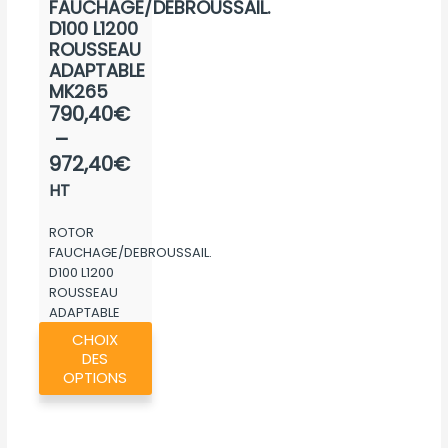
FAUCHAGE/DEBROUSSAIL.
du
D100 L1200
produit
ROUSSEAU
ADAPTABLE
MK265
Plage
790,40
€
de
–
prix :
972,40
€
790,40€
HT
à
ROTOR
972,40€
FAUCHAGE/DEBROUSSAIL.
D100 L1200
ROUSSEAU
ADAPTABLE
Ce
MK265
CHOIX
produit
DES
a
OPTIONS
plusieurs
variations.