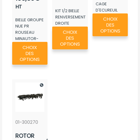
CAGE
123,28€
HT
D'ECUREUIL
KIT 1/2 BIELLE
à
Ce
ROUSSEAU
RENVERSEMENT
CHOIX
BIELLE GROUPE
195,50€
produ
DROITE
DES
NUE PR
Ce
ORIGINE ROU...
a
OPTIONS
CHOIX
ROUSEAU
produit
DES
plusie
MINAUTOR-
Ce
a
OPTIONS
FULGOR
variat
CHOIX
produit
plusieurs
DES
Les
a
OPTIONS
variations.
optio
plusieurs
Les
peuv
variations.
options
être
Les
peuvent
chois
options
être
sur
peuvent
choisies
la
être
sur
page
choisies
la
du
sur
page
01-300270
produ
la
du
ROTOR
page
produit