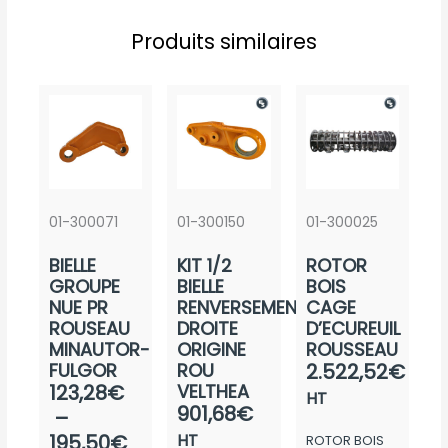
Produits similaires
01-300071
01-300150
01-300025
BIELLE
KIT 1/2
ROTOR
GROUPE
BIELLE
BOIS
NUE PR
RENVERSEMENT
CAGE
ROUSEAU
DROITE
D’ECUREUIL
MINAUTOR-
ORIGINE
ROUSSEAU
FULGOR
ROU
2.522,52
€
Plage
123,28
€
VELTHEA
HT
901,68
€
de
–
prix :
195,50
€
HT
ROTOR BOIS