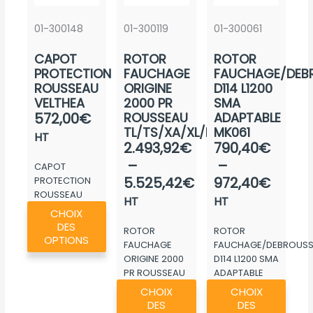
01-300148
01-300119
01-300061
CAPOT
ROTOR
ROTOR
PROTECTION
FAUCHAGE
FAUCHAGE/DEBR
ROUSSEAU
ORIGINE
D114 L1200
VELTHEA
2000 PR
SMA
572,00
€
ROUSSEAU
ADAPTABLE
TL/TS/XA/XL/L/S
MK061
HT
Plage
Plage
2.493,92
€
790,40
€
de
de
–
–
CAPOT
prix :
prix :
5.525,42
€
972,40
€
PROTECTION
ROUSSEAU
2.493,92€
790,4
HT
HT
Ce
VELTHEA
CHOIX
à
à
produit
DES
ROTOR
ROTOR
5.525,42€
972,4
a
OPTIONS
FAUCHAGE
FAUCHAGE/DEBROUSSA
plusieurs
ORIGINE 2000
D114 L1200 SMA
PR ROUSSEAU
ADAPTABLE
variations.
Ce
Ce
TL/TS/XA/XL/L/S
MK061
CHOIX
CHOIX
Les
produit
produ
DES
DES
options