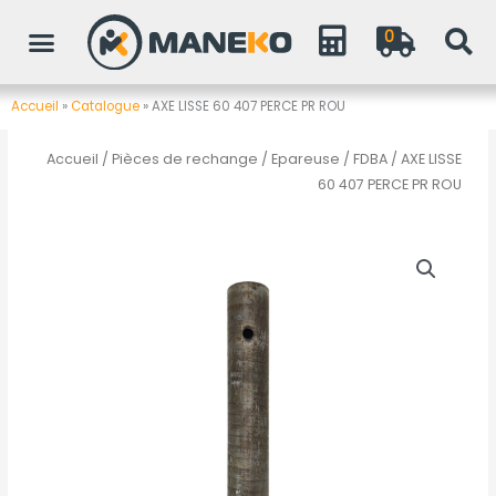
Aller
0
au
contenu
Accueil
»
Catalogue
»
AXE LISSE 60 407 PERCE PR ROU
Accueil
/
Pièces de rechange
/
Epareuse / FDBA
/ AXE LISSE
60 407 PERCE PR ROU