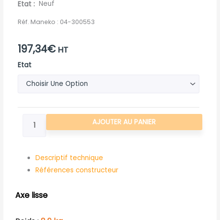
Etat
Neuf
Réf. Maneko :
04-300553
197,34
€
HT
quantité
Etat
de
AXE
LISSE
60
AJOUTER AU PANIER
407
PERCE
PR
Descriptif technique
ROU
Références constructeur
Axe lisse