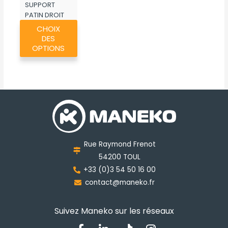
SUPPORT
369,91€
PATIN DROIT
Ce
ROUSSEAU
CHOIX
produit
DES
a
OPTIONS
plusieurs
variations.
Les
options
peuvent
être
choisies
Rue Raymond Frenot
sur
54200 TOUL
la
+33 (0)3 54 50 16 00
page
contact@maneko.fr
du
produit
Suivez Maneko sur les réseaux
F
L
T
I