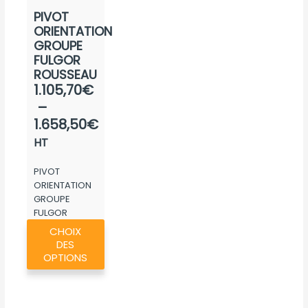
la
page
produit
PIVOT
page
du
ORIENTATION
du
produit
GROUPE
produ
FULGOR
ROUSSEAU
Plage
1.105,70
€
de
–
prix :
1.658,50
€
1.105,70€
HT
à
PIVOT
1.658,50€
ORIENTATION
GROUPE
FULGOR
Ce
ROUSSEAU
CHOIX
produit
DES
a
OPTIONS
plusieurs
variations.