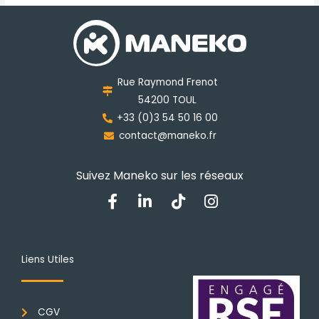
Les
options
peuvent
être
choisies
Rue Raymond Frenot
sur
54200 TOUL
la
+33 (0)3 54 50 16 00
page
contact@maneko.fr
du
produit
Suivez Maneko sur les réseaux
F
L
T
I
a
i
i
n
c
n
k
s
e
k
t
t
b
e
o
a
Liens Utiles
o
d
k
g
o
i
r
k
n
a
CGV