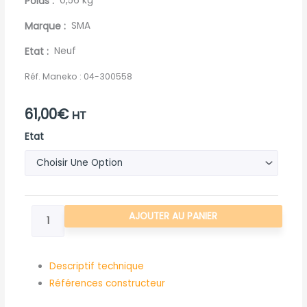
Poids
0,56 kg
Marque
SMA
Etat
Neuf
Réf. Maneko :
04-300558
61,00
€
HT
quantité
Etat
de
AXE
ROULEAU
PALPEUR
AJOUTER AU PANIER
30
134
PERCE
Descriptif technique
PR
Références constructeur
SMA