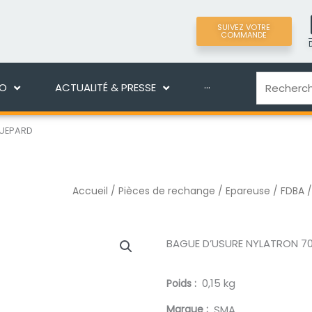
SUIVEZ VOTRE
COMMANDE
LIGNE
DÉCOUVRIR MANEKO
ACTUALITÉ & PRES
Recherche
KO
ACTUALITÉ & PRESSE
···
GUEPARD
Accueil
/
Pièces de rechange
/
Epareuse / FDBA
/
BAGUE D’USURE NYLATRON 7
0,15 kg
Poids
Marque
SMA