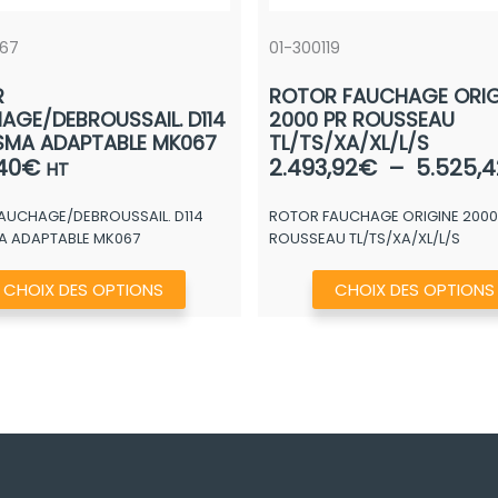
067
01-300119
R
ROTOR FAUCHAGE ORIG
AGE/DEBROUSSAIL. D114
2000 PR ROUSSEAU
 SMA ADAPTABLE MK067
TL/TS/XA/XL/L/S
40
€
2.493,92
€
–
5.525,4
HT
AUCHAGE/DEBROUSSAIL. D114
ROTOR FAUCHAGE ORIGINE 2000
MA ADAPTABLE MK067
ROUSSEAU TL/TS/XA/XL/L/S
Ce
CHOIX DES OPTIONS
CHOIX DES OPTIONS
produit
a
plusieurs
variations.
Les
options
peuvent