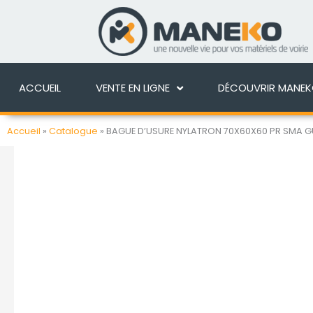
Aller
au
ACCUEIL
VENTE EN 
contenu
ACCUEIL
VENTE EN LIGNE
DÉCOUVRIR MANE
Accueil
»
Catalogue
»
BAGUE D’USURE NYLATRON 70X60X60 PR SMA 