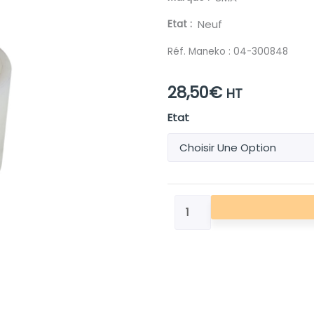
Etat
Neuf
Réf. Maneko :
04-300848
28,50
€
HT
quantité
Etat
de
BAGUE
D'USURE
NYLATRON
70X60X60
PR
SMA
GUEPARD