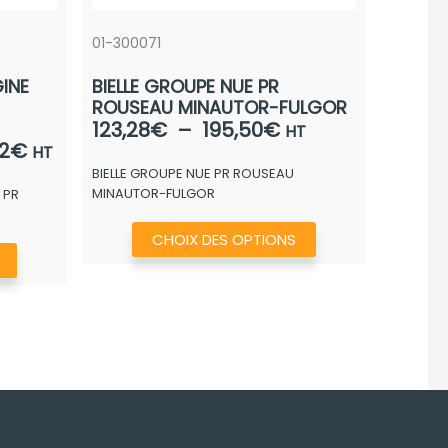
01-300071
INE
BIELLE GROUPE NUE PR
ROUSEAU MINAUTOR-FULGOR
Plage
123,28
€
–
195,50
€
HT
Plage
2
€
de
HT
de
BIELLE GROUPE NUE PR ROUSEAU
prix :
MINAUTOR-FULGOR
 PR
prix :
123,28€
2.493,92€
à
Ce
CHOIX DES OPTIONS
à
Ce
195,50€
produit
5.525,42€
produit
a
a
plusieurs
plusieurs
variations.
variations.
Les
Les
options
options
peuvent
peuvent
être