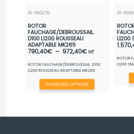
01-300270
01-300
ROTOR
ROTO
FAUCHAGE/DEBROUSSAIL.
FAUCH
D100 L1200 ROUSSEAU
L1200
ADAPTABLE MK265
1.570,
Plage
790,40
€
–
972,40
€
HT
de
ROTOR F
L1200 S
ROTOR FAUCHAGE/DEBROUSSAIL. D100
prix :
L1200 ROUSSEAU ADAPTABLE MK265
790,40€
à
Ce
CHOIX DES OPTIONS
972,40€
produit
a
plusieurs
variations.
Les
options