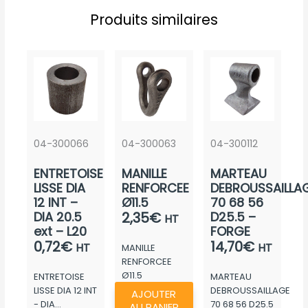
Produits similaires
04-300066
04-300063
04-300112
ENTRETOISE
MANILLE
MARTEAU
LISSE DIA
RENFORCEE
DEBROUSSAILLA
12 INT –
Ø11.5
70 68 56
DIA 20.5
2,35
€
D25.5 –
HT
ext – L20
FORGE
0,72
€
14,70
€
HT
HT
MANILLE
RENFORCEE
Ø11.5
ENTRETOISE
MARTEAU
LISSE DIA 12 INT
DEBROUSSAILLAGE
AJOUTER
- DIA...
70 68 56 D25.5
AU PANIER