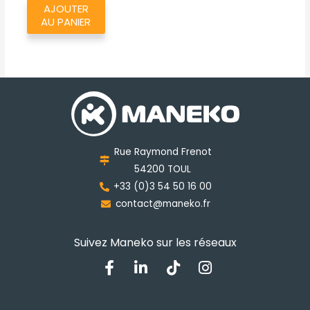
AJOUTER
AU PANIER
Rue Raymond Frenot
54200 TOUL
+33 (0)3 54 50 16 00
contact@maneko.fr
Suivez Maneko sur les réseaux
F
L
T
I
a
i
i
n
c
n
k
s
e
k
t
t