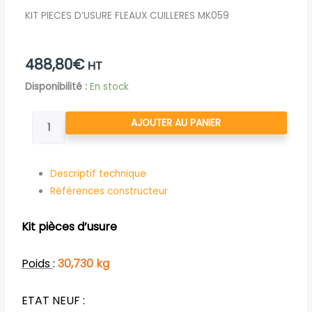
KIT PIECES D’USURE FLEAUX CUILLERES MK059
488,80
€
HT
quantité
Disponibilité :
En stock
de
KIT
AJOUTER AU PANIER
PIECES
D'USURE
FLEAUX
Descriptif technique
CUILLERES
Références constructeur
MK059
Kit pièces d’usure
Poids
:
30,730 kg
ETAT NEUF :