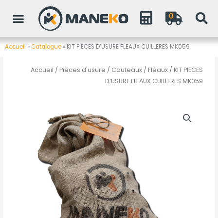
Aller
0
au
contenu
Accueil
»
Catalogue
»
KIT PIECES D’USURE FLEAUX CUILLERES MK059
Accueil
/
Pièces d'usure
/
Couteaux / Fléaux
/ KIT PIECES
D’USURE FLEAUX CUILLERES MK059