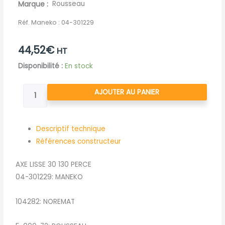
Marque
Rousseau
Réf. Maneko :
04-301229
44,52
€
HT
quantité
Disponibilité :
En stock
de
AXE
AJOUTER AU PANIER
LISSE
30
130
Descriptif technique
PERCE
Références constructeur
AXE LISSE 30 130 PERCE
04-301229: MANEKO
104282: NOREMAT