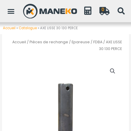
Aller
0
au
contenu
Accueil
»
Catalogue
»
AXE LISSE 30 130 PERCE
Accueil
/
Pièces de rechange
/
Epareuse / FDBA
/ AXE LISSE
30 130 PERCE