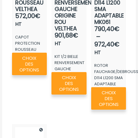
ROUSSEAU
RENVERSEMENT
D114 L1200
VELTHEA
GAUCHE
SMA
572,00
€
ORIGINE
ADAPTABLE
ROU
MK061
HT
Plage
VELTHEA
790,40
€
901,68
€
de
–
CAPOT
prix :
HT
972,40
€
PROTECTION
ROUSSEAU
790,4
HT
Ce
VELTHEA
KIT 1/2 BIELLE
CHOIX
à
produit
RENVERSEMENT
DES
ROTOR
972,4
GAUCHE
a
OPTIONS
FAUCHAGE/DEBROUSSA
Ce
ORIGINE ROU...
plusieurs
CHOIX
D114 L1200 SMA
produit
DES
ADAPTABLE
variations.
Ce
a
OPTIONS
MK061
CHOIX
Les
produ
plusieurs
DES
options
a
OPTIONS
variations.
peuvent
plusie
Les
être
variat
options
choisies
Les
peuvent
sur
optio
être