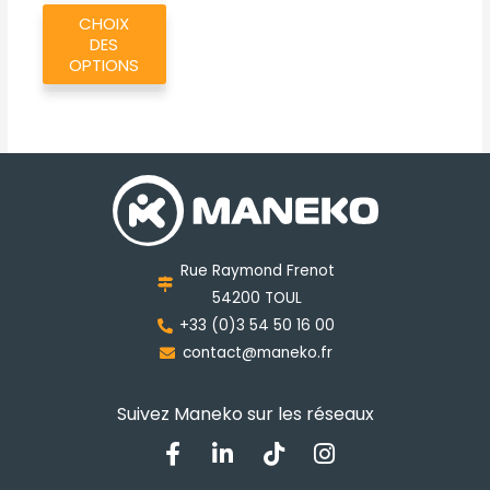
Ce
TL/TS/XA/XL/L/S
CHOIX
produit
DES
a
OPTIONS
plusieurs
variations.
Les
options
peuvent
être
choisies
Rue Raymond Frenot
sur
54200 TOUL
la
+33 (0)3 54 50 16 00
page
contact@maneko.fr
du
produit
Suivez Maneko sur les réseaux
F
L
T
I
a
i
i
n