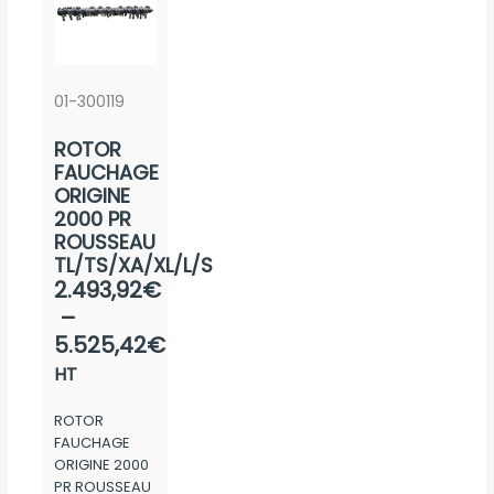
la
peuv
choisies
page
être
sur
du
chois
la
produit
sur
page
01-300119
la
du
ROTOR
page
produit
FAUCHAGE
du
ORIGINE
produ
2000 PR
ROUSSEAU
TL/TS/XA/XL/L/S
Plage
2.493,92
€
de
–
prix :
5.525,42
€
2.493,92€
HT
à
ROTOR
5.525,42€
FAUCHAGE
ORIGINE 2000
PR ROUSSEAU