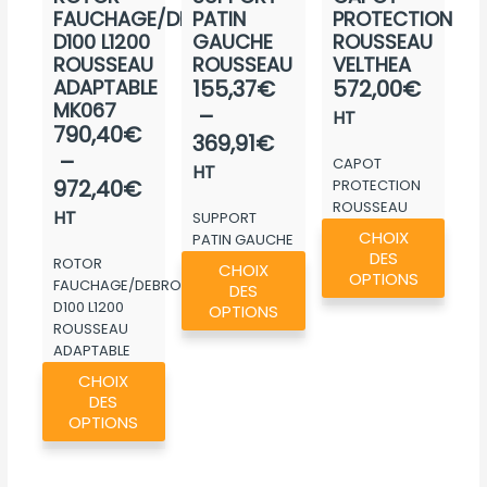
FAUCHAGE/DEBROUSSAIL.
PATIN
PROTECTION
D100 L1200
GAUCHE
ROUSSEAU
ROUSSEAU
ROUSSEAU
VELTHEA
Plage
ADAPTABLE
155,37
€
572,00
€
MK067
de
–
HT
Plage
790,40
€
prix :
369,91
€
de
–
CAPOT
155,37€
HT
prix :
972,40
€
PROTECTION
à
ROUSSEAU
790,40€
HT
SUPPORT
369,91€
Ce
VELTHEA
CHOIX
à
PATIN GAUCHE
produ
Ce
DES
ROUSSEAU
ROTOR
972,40€
CHOIX
a
OPTIONS
produit
FAUCHAGE/DEBROUSSAIL.
DES
plusie
D100 L1200
a
OPTIONS
ROUSSEAU
variat
plusieurs
ADAPTABLE
Les
variations.
Ce
MK067
CHOIX
optio
Les
produit
DES
peuv
options
a
OPTIONS
être
peuvent
plusieurs
chois
être
variations.