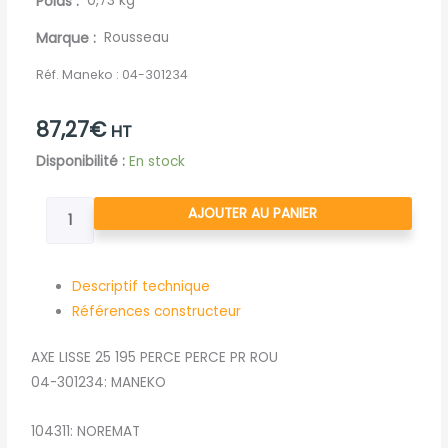
Poids
0,73 kg
Marque
Rousseau
Réf. Maneko :
04-301234
87,27
€
HT
quantité
Disponibilité :
En stock
de
AXE
AJOUTER AU PANIER
LISSE
25
195
Descriptif technique
PERCE
Références constructeur
PERCE
AXE LISSE 25 195 PERCE PERCE PR ROU
PR
04-301234: MANEKO
ROU
104311: NOREMAT