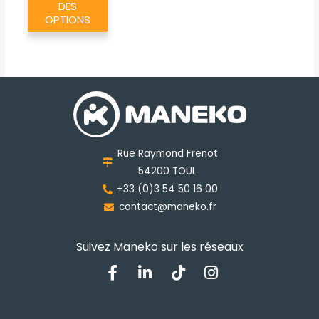
produit
DES
a
OPTIONS
plusieurs
variations.
Les
options
peuvent
être
choisies
Rue Raymond Frenot
sur
54200 TOUL
la
+33 (0)3 54 50 16 00
page
contact@maneko.fr
du
produit
Suivez Maneko sur les réseaux
F
L
T
I
a
i
i
n
c
n
k
s
e
k
t
t