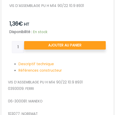
VIS D’ASSEMBLAGE PU H M14 90/22 10.9 B931
1,36
€
HT
quantité
Disponibilité :
En stock
de
VIS
AJOUTER AU PANIER
D'ASSEMBLAGE
PU
H
Descriptif technique
M14
Références constructeur
90/22
VIS D’ASSEMBLAGE PU H M14 90/22 10.9 B931
10.9
0393009: FERRI
B931
06-300081: MANEKO
103077: NOREMAT