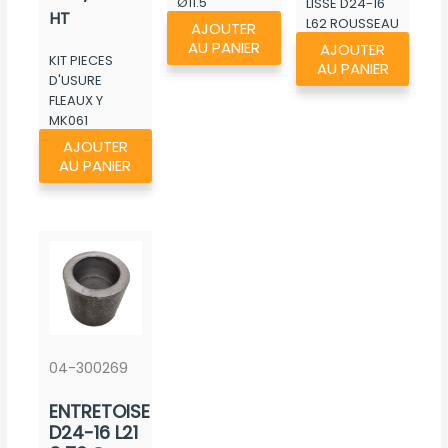
Ø11.5
LISSE D24-16
HT
L62 ROUSSEAU
AJOUTER
AU PANIER
AJOUTER
KIT PIECES
AU PANIER
D'USURE
FLEAUX Y
MK061
AJOUTER
AU PANIER
04-300269
ENTRETOISE
D24-16 L21