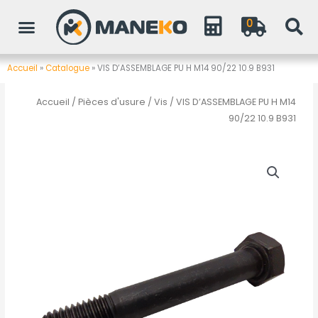
Aller
0
au
contenu
Accueil
»
Catalogue
»
VIS D’ASSEMBLAGE PU H M14 90/22 10.9 B931
Accueil
/
Pièces d'usure
/
Vis
/ VIS D’ASSEMBLAGE PU H M14
90/22 10.9 B931