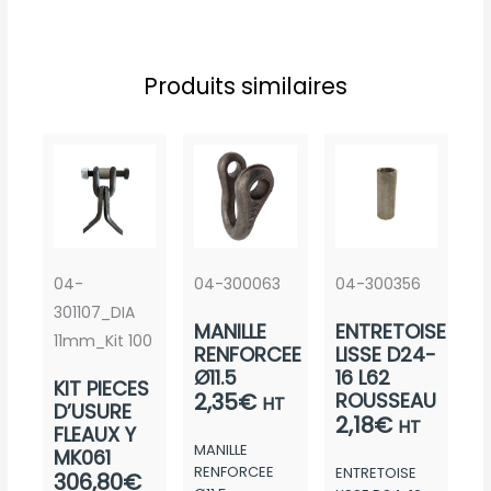
Produits similaires
04-
04-300063
04-300356
301107_DIA
MANILLE
ENTRETOISE
11mm_Kit 100
RENFORCEE
LISSE D24-
Ø11.5
16 L62
KIT PIECES
2,35
€
ROUSSEAU
HT
D’USURE
2,18
€
HT
FLEAUX Y
MANILLE
MK061
RENFORCEE
ENTRETOISE
306,80
€