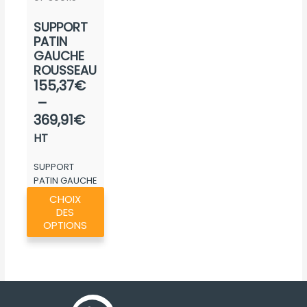
la
la
SUPPORT
page
page
PATIN
du
du
GAUCHE
produit
produ
ROUSSEAU
Plage
155,37
€
de
–
prix :
369,91
€
155,37€
HT
à
SUPPORT
369,91€
PATIN GAUCHE
Ce
ROUSSEAU
CHOIX
produit
DES
a
OPTIONS
plusieurs
variations.
Les
options