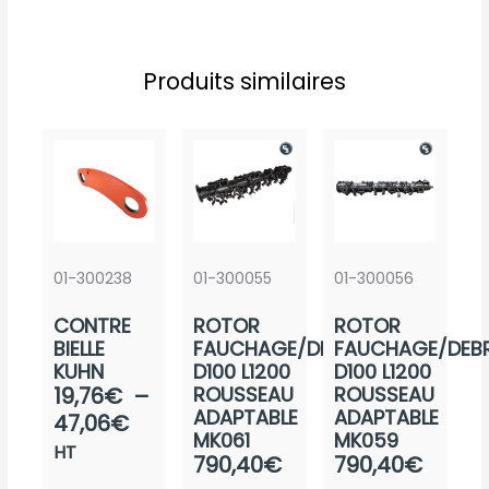
Produits similaires
01-300238
01-300055
01-300056
CONTRE
ROTOR
ROTOR
BIELLE
FAUCHAGE/DEBROUSSAIL.
FAUCHAGE/DEBR
KUHN
D100 L1200
D100 L1200
Plage
19,76
€
–
ROUSSEAU
ROUSSEAU
ADAPTABLE
ADAPTABLE
de
47,06
€
MK061
MK059
prix :
HT
Plage
Plage
790,40
€
790,40
€
19,76€