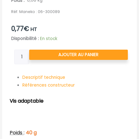
Poids
0,08 kg
Réf. Maneko :
06-300089
0,77
€
HT
quantité
Disponibilité :
En stock
de
VIS
AJOUTER AU PANIER
D'ASSEMBLAGE
PU
CHC
Descriptif technique
M12
Références constructeur
30
8.8
Vis adaptable
Z912
Poids
:
40 g