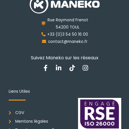
peuvent
être
choisies
Rue Raymond Frenot
sur
54200 TOUL
la
+33 (0)3 54 50 16 00
page
contact@maneko.fr
du
produit
Suivez Maneko sur les réseaux
F
L
T
I
a
i
i
n
c
n
k
s
e
k
t
t
b
e
o
a
Liens Utiles
o
d
k
g
o
i
r
k
n
a
CGV
-
-
m
f
i
Mentions légales