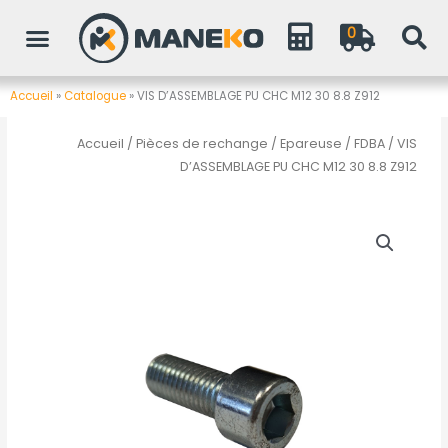
Aller
0
au
contenu
Accueil
»
Catalogue
»
VIS D’ASSEMBLAGE PU CHC M12 30 8.8 Z912
Accueil
/
Pièces de rechange
/
Epareuse / FDBA
/ VIS
D’ASSEMBLAGE PU CHC M12 30 8.8 Z912