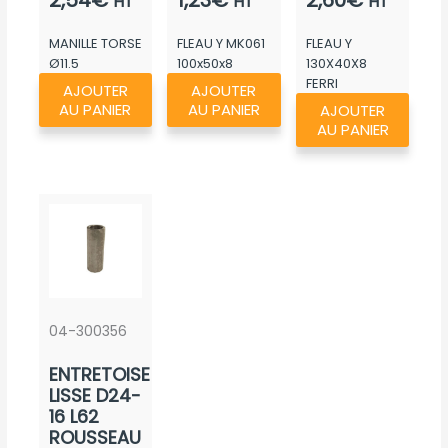
2,54
€
1,23
€
2,60
€
HT
HT
HT
MANILLE TORSE
FLEAU Y MK061
FLEAU Y
Ø11.5
100x50x8
130X40X8
FERRI
AJOUTER
AJOUTER
AU PANIER
AU PANIER
AJOUTER
AU PANIER
04-300356
ENTRETOISE
LISSE D24-
16 L62
ROUSSEAU