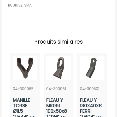
B001032: SMA
Produits similaires
04-300065
04-300061
04-300501
MANILLE
FLEAU Y
FLEAU Y
TORSE
MK061
130X40X8
Ø11.5
100x50x8
FERRI