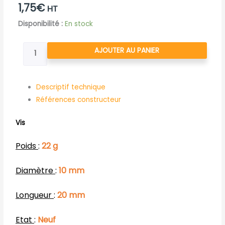
1,75
€
HT
quantité
Disponibilité :
En stock
de
VIS
AJOUTER AU PANIER
D'ASSEMBLAGE
PU
CHC
Descriptif technique
M10
Références constructeur
20
Vis
8.8
Z912
Poids
:
22 g
Diamètre
:
10 mm
Longueur
:
20 mm
Etat
:
Neuf