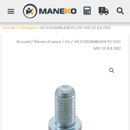
Aller
0
au
contenu
Accueil
»
Catalogue
»
VIS D’ASSEMBLAGE PU CHC M10 20 8.8 Z912
Accueil
/
Pièces d'usure
/
Vis
/ VIS D’ASSEMBLAGE PU CHC
M10 20 8.8 Z912