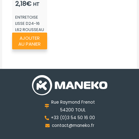
2,18
€
HT
ENTRETOISE
LISSE D24-16
L62 ROUSSEAU
AJOUTER
AU PANIER
Rue Raymond Frenot
54200 TOUL
+33 (0)3 54 50 16 00
contact@maneko.fr