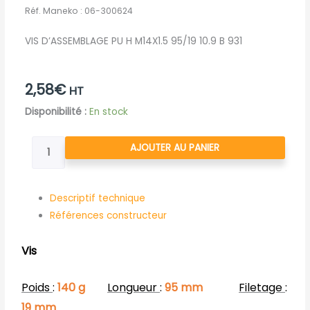
Réf. Maneko :
06-300624
VIS D’ASSEMBLAGE PU H M14X1.5 95/19 10.9 B 931
2,58
€
HT
quantité
Disponibilité :
En stock
de
VIS
AJOUTER AU PANIER
D'ASSEMBLAGE
PU
H
Descriptif technique
M14X1.5
Références constructeur
95/19
10.9
Vis
B
931
Poids
:
140 g
Longueur
:
95 mm
Filetage
:
19 mm