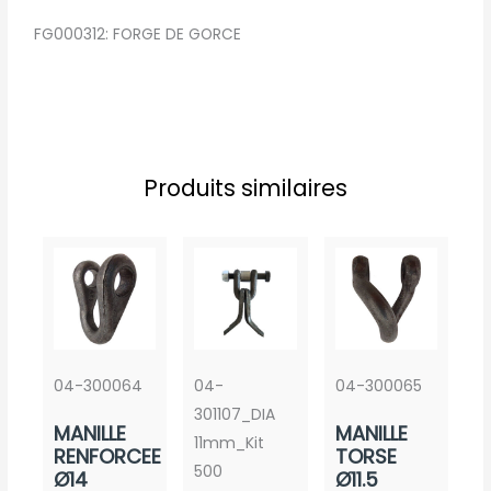
FG000312: FORGE DE GORCE
Produits similaires
04-300064
04-
04-300065
301107_DIA
MANILLE
MANILLE
11mm_Kit
RENFORCEE
TORSE
500
Ø14
Ø11.5