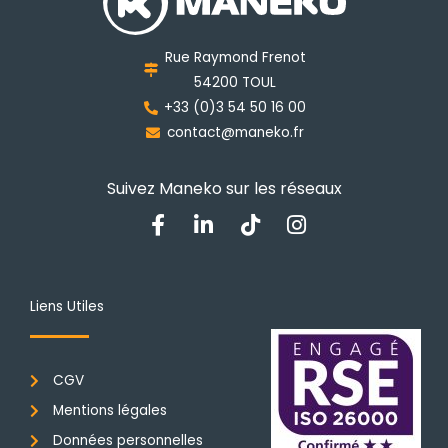
Rue Raymond Frenot
54200 TOUL
+33 (0)3 54 50 16 00
contact@maneko.fr
Suivez Maneko sur les réseaux
F
L
T
I
a
i
i
n
c
n
k
s
e
k
t
t
b
e
o
a
Liens Utiles
o
d
k
g
o
i
r
k
n
a
CGV
-
-
m
f
i
Mentions légales
n
Données personnelles