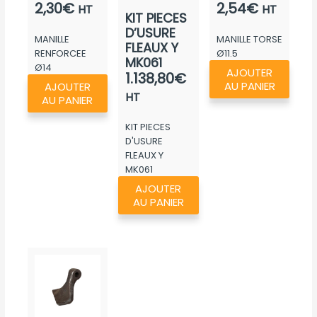
2,30
€
2,54
€
HT
HT
KIT PIECES
D’USURE
MANILLE
MANILLE TORSE
FLEAUX Y
RENFORCEE
Ø11.5
MK061
Ø14
AJOUTER
1.138,80
€
AU PANIER
AJOUTER
HT
AU PANIER
KIT PIECES
D'USURE
FLEAUX Y
MK061
AJOUTER
AU PANIER