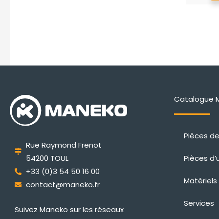
a
plusieurs
variations.
Les
options
peuvent
être
choisies
Catalogue 
sur
la
page
Pièces d
Rue Raymond Frenot
du
Pièces d’
54200 TOUL
produit
+33 (0)3 54 50 16 00
Matériels
contact@maneko.fr
Services
Suivez Maneko sur les réseaux