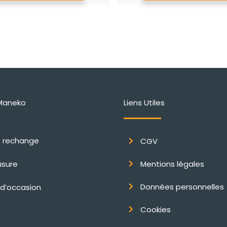
a
plusieurs
variations.
Les
options
peuvent
être
Maneko
Liens Utiles
choisies
sur
la
e rechange
CGV
page
du
usure
Mentions légales
produit
Données personnelles
 d’occasion
Cookies