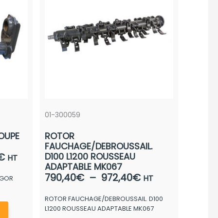
01-300059
OUPE
ROTOR
FAUCHAGE/DEBROUSSAIL.
Plage
€
D100 L1200 ROUSSEAU
HT
ADAPTABLE MK067
de
Plage
790,40
€
–
972,40
€
HT
LGOR
prix :
de
1.105,70€
ROTOR FAUCHAGE/DEBROUSSAIL. D100
prix :
à
Ce
L1200 ROUSSEAU ADAPTABLE MK067
790,40€
1.658,50€
produit