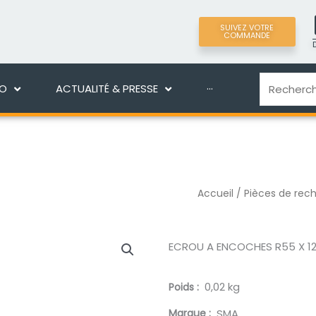
SUIVEZ VOTRE
COMMANDE
LIGNE
DÉCOUVRIR MANEKO
ACTUALITÉ & PRES
Recherche
KO
ACTUALITÉ & PRESSE
···
Accueil
/
Pièces de rec
ECROU A ENCOCHES R55 X 1
0,02 kg
Poids
Marque
SMA