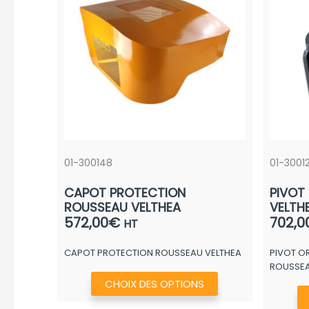
01-300148
01-3001
CAPOT PROTECTION
PIVOT
ROUSSEAU VELTHEA
VELTH
572,00
€
702,0
HT
CAPOT PROTECTION ROUSSEAU VELTHEA
PIVOT O
ROUSSE
Ce
CHOIX DES OPTIONS
produit