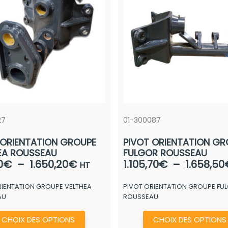
27
01-300087
 ORIENTATION GROUPE
PIVOT ORIENTATION GR
EA ROUSSEAU
FULGOR ROUSSEAU
Plage
0
€
–
1.650,20
€
1.105,70
€
–
1.658,50
HT
de
RIENTATION GROUPE VELTHEA
PIVOT ORIENTATION GROUPE FU
prix :
AU
ROUSSEAU
702,00€
à
Ce
CHOIX DES OPTIONS
CHOIX DES OPTIONS
1.650,20€
produit