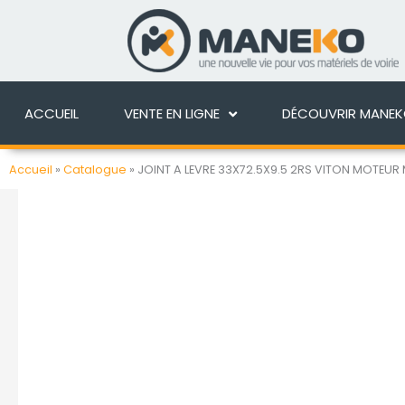
Aller
au
ACCUEIL
VENTE EN 
contenu
ACCUEIL
VENTE EN LIGNE
DÉCOUVRIR MANE
Accueil
»
Catalogue
»
JOINT A LEVRE 33X72.5X9.5 2RS VITON MOTEUR