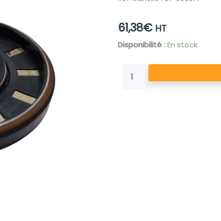
61,38
€
HT
quantité
Disponibilité :
En stock
de
JOINT
A
LEVRE
33X72.5X9.5
2RS
VITON
MOTEUR
MMF35