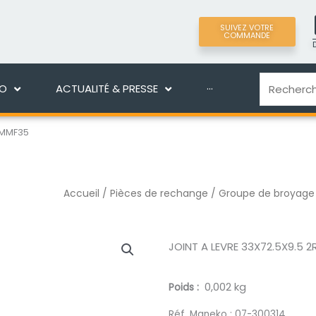
SUIVEZ VOTRE
COMMANDE
LIGNE
DÉCOUVRIR MANEKO
ACTUALITÉ & PRES
Recherche
KO
ACTUALITÉ & PRESSE
···
 MMF35
Accueil
/
Pièces de rechange
/
Groupe de broyage
JOINT A LEVRE 33X72.5X9.5
0,002 kg
Poids
Réf. Maneko :
07-300314