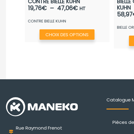
CONTRE BIELLE KUHN
BIELL
Plage
19,76
€
–
47,06
€
KUHN
HT
58,97
de
CONTRE BIELLE KUHN
prix :
BIELLE 
19,76€
Ce
CHOIX DES OPTIONS
à
produit
47,06€
a
plusieurs
variations.
Les
options
peuvent
être
Catalogue 
choisies
sur
la
Pièces d
page
Rue Raymond Frenot