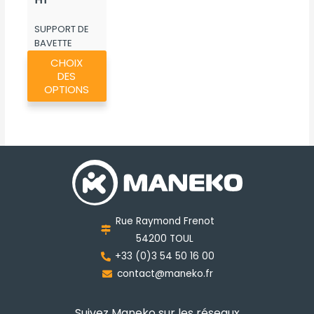
à
SUPPORT DE
137,19€
BAVETTE
Ce
ROUSSEAU
CHOIX
produit
DES
a
OPTIONS
plusieurs
variations.
Les
options
peuvent
être
choisies
Rue Raymond Frenot
sur
54200 TOUL
la
+33 (0)3 54 50 16 00
page
contact@maneko.fr
du
produit
Suivez Maneko sur les réseaux