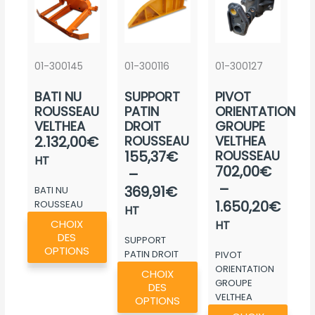
01-300145
01-300116
01-300127
BATI NU
SUPPORT
PIVOT
ROUSSEAU
PATIN
ORIENTATION
VELTHEA
DROIT
GROUPE
2.132,00
€
ROUSSEAU
VELTHEA
Plage
155,37
€
ROUSSEAU
HT
Plag
702,00
€
de
–
de
–
prix :
369,91
€
BATI NU
prix :
1.650,20
€
ROUSSEAU
155,37€
HT
Ce
VELTHEA
702,
CHOIX
à
HT
produit
DES
à
SUPPORT
369,91€
a
OPTIONS
PATIN DROIT
PIVOT
1.65
Ce
plusieurs
ROUSSEAU
ORIENTATION
CHOIX
produit
GROUPE
variations.
DES
VELTHEA
a
OPTIONS
Les
Ce
ROUSSEAU