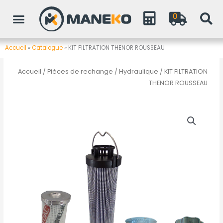
Aller
0
au
contenu
Accueil
»
Catalogue
»
KIT FILTRATION THENOR ROUSSEAU
Accueil
/
Pièces de rechange
/
Hydraulique
/ KIT FILTRATION
THENOR ROUSSEAU