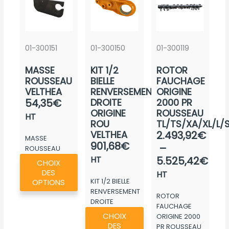
01-300151
01-300150
01-300119
MASSE
KIT 1/2
ROTOR
ROUSSEAU
BIELLE
FAUCHAGE
VELTHEA
RENVERSEMENT
ORIGINE
54,35
€
DROITE
2000 PR
ORIGINE
ROUSSEAU
HT
ROU
TL/TS/XA/XL/L/
Plage
VELTHEA
2.493,92
€
MASSE
901,68
€
de
–
ROUSSEAU
Ce
prix :
VELTHEA
HT
5.525,42
€
CHOIX
produit
2.493,92€
DES
HT
a
KIT 1/2 BIELLE
OPTIONS
à
RENVERSEMENT
plusieurs
ROTOR
5.525,42€
DROITE
FAUCHAGE
variations.
Ce
ORIGINE ROU...
CHOIX
ORIGINE 2000
Les
produit
DES
PR ROUSSEAU