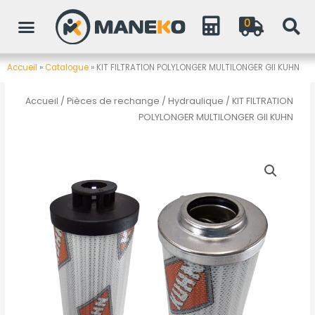
Aller
0
au
contenu
Accueil
»
Catalogue
»
KIT FILTRATION POLYLONGER MULTILONGER GII KUHN
Accueil
/
Pièces de rechange
/
Hydraulique
/ KIT FILTRATION
POLYLONGER MULTILONGER GII KUHN