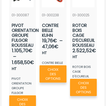
01-300087
01-300238
01-300025
PIVOT
CONTRE
ROTOR
ORIENTATION
BIELLE
BOIS
GROUPE
KUHN
CAGE
Plage
FULGOR
19,76
€
–
D’ECUREUIL
ROUSSEAU
ROUSSEAU
de
47,06
€
Plage
1.105,70
€
2.522,52
€
prix :
HT
de
–
HT
19,76€
prix :
1.658,50
€
CONTRE BIELLE
à
Ce
ROTOR BOIS
1.105,70€
KUHN
HT
47,06€
CHOIX
CAGE
produit
à
DES
D'ECUREUIL
a
OPTIONS
PIVOT
1.658,50€
Ce
ROUSSEAU
CHOIX
ORIENTATION
plusieurs
produ
DES
GROUPE
variations.
a
OPTIONS
FULGOR
Les
Ce
plusie
ROUSSEAU
CHOIX
options
produit
variat
DES