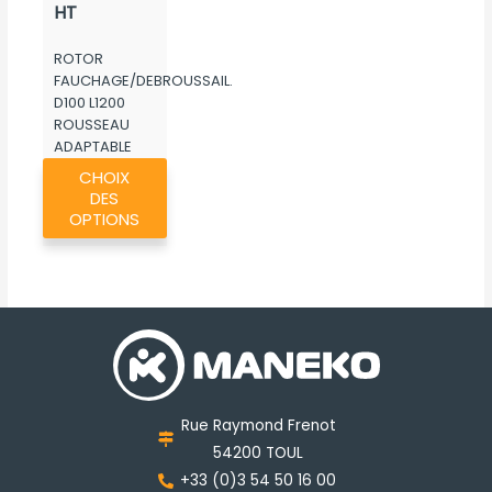
790,40€
HT
à
ROTOR
972,40€
FAUCHAGE/DEBROUSSAIL.
D100 L1200
ROUSSEAU
ADAPTABLE
Ce
MK067
CHOIX
produit
DES
a
OPTIONS
plusieurs
variations.
Les
options
peuvent
être
choisies
Rue Raymond Frenot
sur
54200 TOUL
la
+33 (0)3 54 50 16 00
page