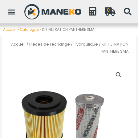
Aller
0
au
contenu
Accueil
»
Catalogue
»
KIT FILTRATION PANTHERE SMA
Accueil
/
Pièces de rechange
/
Hydraulique
/ KIT FILTRATION
PANTHERE SMA