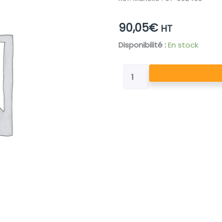
90,05
€
HT
quantité
Disponibilité :
En stock
de
POCHETTE
DE
JOINTS
ALTEA
550PA
VERIN
OR
GRPE