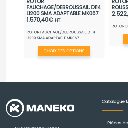
ROTOR
ROTOR
FAUCHAGE/DEBROUSSAIL. D114
ROUS
L1200 SMA ADAPTABLE MK067
2.522
1.570,40
€
HT
ROTOR B
ROTOR FAUCHAGE/DEBROUSSAIL. D114
L1200 SMA ADAPTABLE MK067
Ce
CHOIX DES OPTIONS
produit
a
plusieurs
variations.
Les
options
peuvent
Catalogue 
être
choisies
Pièces d
sur