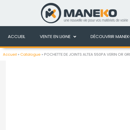
Aller
au
ACCUEIL
VENTE EN 
contenu
ACCUEIL
VENTE EN LIGNE
DÉCOUVRIR MANE
Accueil
»
Catalogue
»
POCHETTE DE JOINTS ALTEA 550PA VERIN OR GR