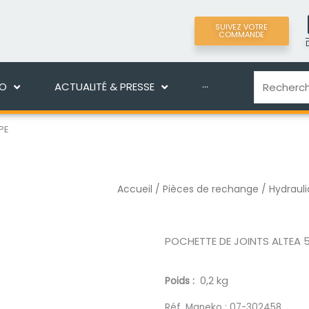
SUIVEZ VOTRE
COMMANDE
LIGNE
DÉCOUVRIR MANEKO
ACTUALITÉ & PRES
Recherche
KO
ACTUALITÉ & PRESSE
···
PE
Accueil
/
Pièces de rechange
/
Hydraul
POCHETTE DE JOINTS ALTEA 
0,2 kg
Poids
Réf. Maneko :
07-302458