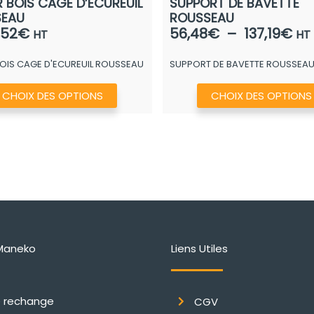
 BOIS CAGE D’ECUREUIL
SUPPORT DE BAVETTE
SEAU
ROUSSEAU
Pl
,52
€
56,48
€
–
137,19
€
HT
HT
de
OIS CAGE D'ECUREUIL ROUSSEAU
SUPPORT DE BAVETTE ROUSSEA
prix
56
Ce
CHOIX DES OPTIONS
CHOIX DES OPTIONS
à
produit
137
a
plusieurs
variations.
Les
options
peuvent
être
Maneko
Liens Utiles
choisies
sur
la
e rechange
CGV