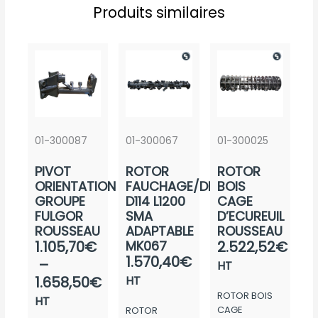
Produits similaires
01-300087
01-300067
01-300025
PIVOT
ROTOR
ROTOR
ORIENTATION
FAUCHAGE/DEBROUSSAIL.
BOIS
GROUPE
D114 L1200
CAGE
FULGOR
SMA
D’ECUREUIL
ROUSSEAU
ADAPTABLE
ROUSSEAU
Plage
1.105,70
€
MK067
2.522,52
€
1.570,40
€
de
–
HT
prix :
1.658,50
€
HT
ROTOR BOIS
1.105,70€
HT
CAGE
ROTOR
à