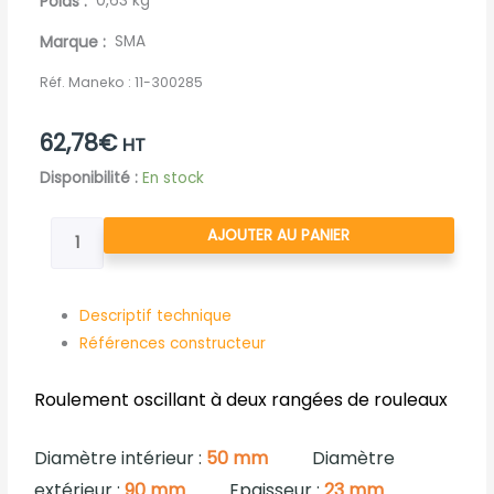
Poids
0,63 kg
Marque
SMA
Réf. Maneko :
11-300285
62,78
€
HT
quantité
Disponibilité :
En stock
de
ROULEMENT
AJOUTER AU PANIER
A
ROULEAUX
DOUBLE
Descriptif technique
RANGEES
Références constructeur
Roulement oscillant à deux rangées de rouleaux
Diamètre intérieur :
50 mm
Diamètre
extérieur :
90 mm
Epaisseur :
23 mm