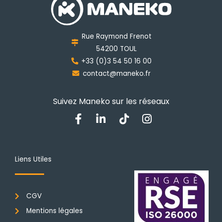
peuvent
être
choisies
Rue Raymond Frenot
sur
54200 TOUL
la
+33 (0)3 54 50 16 00
page
contact@maneko.fr
du
produit
Suivez Maneko sur les réseaux
F
L
T
I
a
i
i
n
c
n
k
s
e
k
t
t
b
e
o
a
Liens Utiles
o
d
k
g
o
i
r
k
n
a
CGV
-
-
m
f
i
Mentions légales