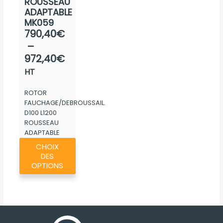
ROUSSEAU
ADAPTABLE
MK059
Plage
790,40
€
de
–
prix :
972,40
€
790,40€
HT
à
ROTOR
972,40€
FAUCHAGE/DEBROUSSAIL.
D100 L1200
ROUSSEAU
ADAPTABLE
Ce
MK059
CHOIX
produit
DES
a
OPTIONS
plusieurs
variations.
Les
options