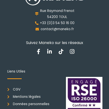
être
choisies
Rue Raymond Frenot
sur
54200 TOUL
la
+33 (0)3 54 50 16 00
page
contact@maneko.fr
du
produit
Suivez Maneko sur les réseaux
F
L
T
I
a
i
i
n
c
n
k
s
e
k
t
t
b
e
o
a
Liens Utiles
o
d
k
g
o
i
r
k
n
a
CGV
-
-
m
f
i
Mentions légales
n
Données personnelles