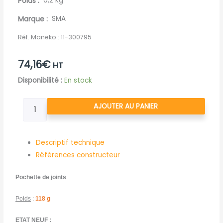
Poids
0,2 kg
Marque
SMA
Réf. Maneko :
11-300795
74,16
€
HT
quantité
Disponibilité :
En stock
de
POCHETTE
AJOUTER AU PANIER
DE
JOINTS
D90
Descriptif technique
OR
Références constructeur
MACH
Pochette de joints
114643
PR
Poids
:
118 g
SMA
ETAT NEUF :