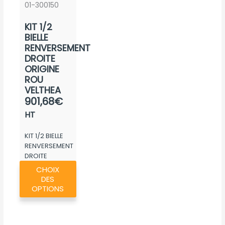
produit
sur
01-300150
la
la
page
KIT 1/2
page
du
BIELLE
du
produit
RENVERSEMENT
produ
DROITE
ORIGINE
ROU
VELTHEA
901,68
€
HT
KIT 1/2 BIELLE
RENVERSEMENT
DROITE
Ce
ORIGINE ROU...
CHOIX
produit
DES
a
OPTIONS
plusieurs
variations.