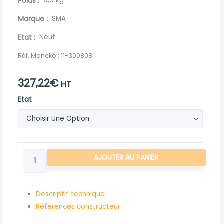
Poids
0,6 kg
Marque
SMA
Etat
Neuf
Réf. Maneko :
11-300808
327,22
€
HT
quantité
Etat
de
DEMI
COURONNE
D223
AJOUTER AU PANIER
PERCEE
M10
POUR
Descriptif technique
SMA
Références constructeur