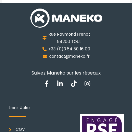
Les
options
peuvent
être
choisies
Rue Raymond Frenot
sur
54200 TOUL
la
+33 (0)3 54 50 16 00
page
contact@maneko.fr
du
produit
Suivez Maneko sur les réseaux
F
L
T
I
a
i
i
n
c
n
k
s
e
k
t
t
b
e
o
a
Liens Utiles
o
d
k
g
o
i
r
k
n
a
CGV