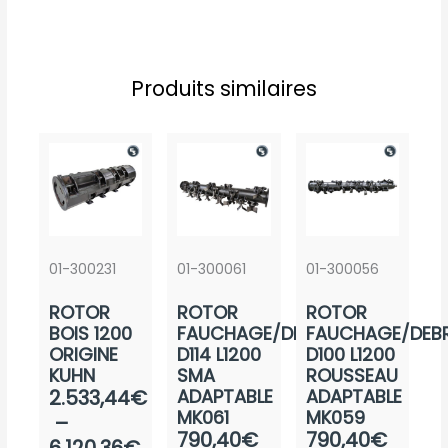
Produits similaires
01-300231
01-300061
01-300056
ROTOR
ROTOR
ROTOR
BOIS 1200
FAUCHAGE/DEBROUSSAIL.
FAUCHAGE/DEBR
ORIGINE
D114 L1200
D100 L1200
KUHN
SMA
ROUSSEAU
Plage
2.533,44
€
ADAPTABLE
ADAPTABLE
MK061
MK059
de
–
Plage
Plage
790,40
€
790,40
€
prix :