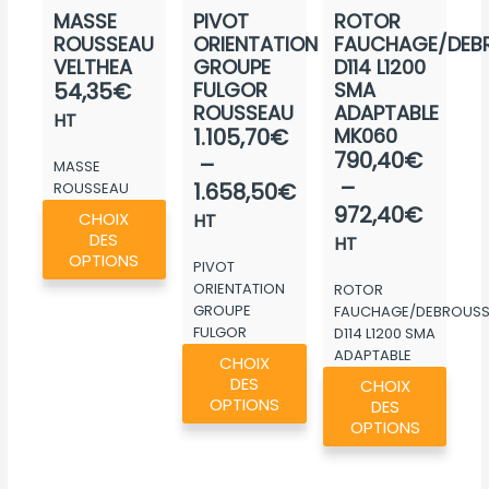
MASSE
PIVOT
ROTOR
ROUSSEAU
ORIENTATION
FAUCHAGE/DEBR
VELTHEA
GROUPE
D114 L1200
54,35
€
FULGOR
SMA
ROUSSEAU
ADAPTABLE
HT
Plage
1.105,70
€
MK060
Plage
790,40
€
de
–
MASSE
de
–
prix :
1.658,50
€
ROUSSEAU
Ce
prix :
VELTHEA
972,40
€
1.105,70€
CHOIX
HT
produit
790,4
DES
à
HT
a
OPTIONS
à
PIVOT
1.658,50€
plusieurs
ORIENTATION
ROTOR
972,4
GROUPE
FAUCHAGE/DEBROUSSA
variations.
FULGOR
D114 L1200 SMA
Les
Ce
ROUSSEAU
ADAPTABLE
CHOIX
options
Ce
produit
MK060
DES
CHOIX
peuvent
produ
a
OPTIONS
DES
être
a
OPTIONS
plusieurs
choisies
plusie
variations.
sur
variat
Les