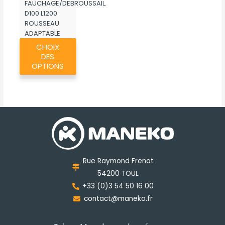
FAUCHAGE/DEBROUSSAIL.
D100 L1200
ROUSSEAU
ADAPTABLE
Ce
MK061
CHOIX
produit
DES
a
OPTIONS
plusieurs
variations.
Les
options
peuvent
être
choisies
Rue Raymond Frenot
sur
54200 TOUL
la
+33 (0)3 54 50 16 00
page
contact@maneko.fr
du
produit