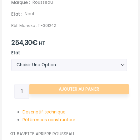
Marque
Rousseau
Etat
Neuf
Réf. Maneko :
11-301242
254,30
€
HT
quantité
Etat
de
KIT
BAVETTE
ARRIERE
AJOUTER AU PANIER
ROUSSEAU
Descriptif technique
Références constructeur
KIT BAVETTE ARRIERE ROUSSEAU