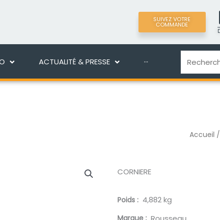
SUIVEZ VOTRE
COMMANDE
LIGNE
DÉCOUVRIR MANEKO
ACTUALITÉ & PRES
Recherche
KO
ACTUALITÉ & PRESSE
···
Accueil
CORNIERE
4,882 kg
Poids
Marque
Rousseau