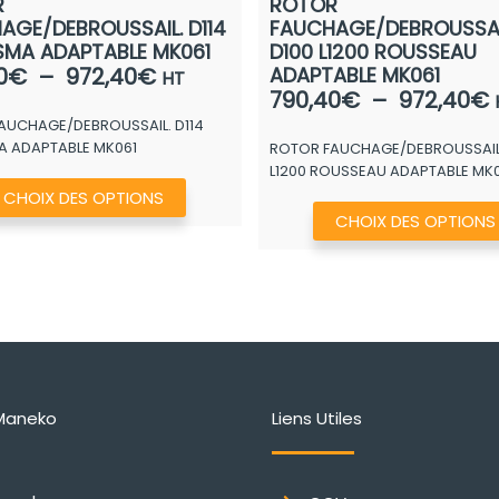
R
ROTOR
AGE/DEBROUSSAIL. D114
FAUCHAGE/DEBROUSSAI
 SMA ADAPTABLE MK061
D100 L1200 ROUSSEAU
Plage
0
€
–
972,40
€
ADAPTABLE MK061
HT
790,40
€
–
972,40
€
de
AUCHAGE/DEBROUSSAIL. D114
prix :
MA ADAPTABLE MK061
ROTOR FAUCHAGE/DEBROUSSAIL.
p
790,40€
L1200 ROUSSEAU ADAPTABLE MK0
à
Ce
CHOIX DES OPTIONS
972,40€
produit
CHOIX DES OPTIONS
a
plusieurs
variations.
Les
options
peuvent
Maneko
Liens Utiles
être
choisies
sur