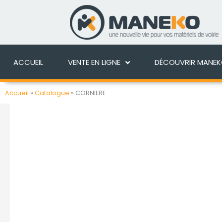
Aller
au
ACCUEIL
VENTE EN 
contenu
ACCUEIL
VENTE EN LIGNE
DÉCOUVRIR MANE
Accueil
»
Catalogue
»
CORNIERE