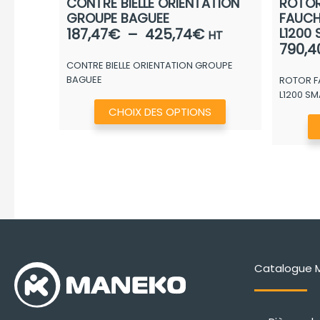
CONTRE BIELLE ORIENTATION
ROTO
GROUPE BAGUEE
FAUCH
Plage
187,47
€
–
425,74
€
L1200
HT
790,4
de
CONTRE BIELLE ORIENTATION GROUPE
prix :
BAGUEE
ROTOR F
187,47€
L1200 S
à
Ce
CHOIX DES OPTIONS
425,74€
produit
a
plusieurs
variations.
Les
options
peuvent
être
Catalogue 
choisies
sur
la