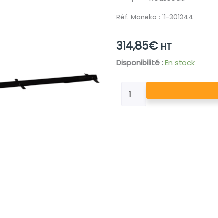
Réf. Maneko :
11-301344
314,85
€
HT
quantité
Disponibilité :
En stock
de
CORNIERE