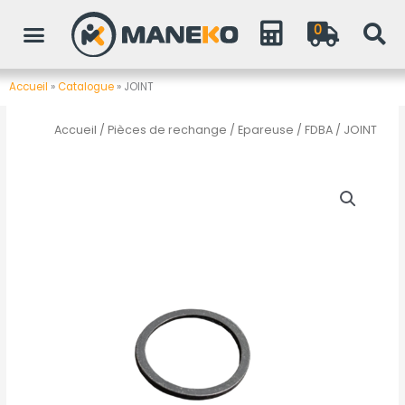
Aller
0
au
contenu
Accueil
»
Catalogue
»
JOINT
Accueil
/
Pièces de rechange
/
Epareuse / FDBA
/ JOINT