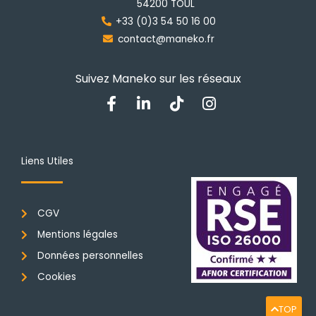
54200 TOUL
la
+33 (0)3 54 50 16 00
page
contact@maneko.fr
du
produit
Suivez Maneko sur les réseaux
F
L
T
I
a
i
i
n
c
n
k
s
e
k
t
t
b
e
o
a
Liens Utiles
o
d
k
g
o
i
r
k
n
a
CGV
-
-
m
f
i
Mentions légales
n
Données personnelles
Cookies
TOP