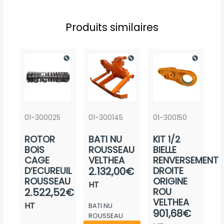
Produits similaires
01-300025
01-300145
01-300150
ROTOR
BATI NU
KIT 1/2
BOIS
ROUSSEAU
BIELLE
CAGE
VELTHEA
RENVERSEMENT
D’ECUREUIL
2.132,00
€
DROITE
ROUSSEAU
ORIGINE
HT
2.522,52
€
ROU
VELTHEA
HT
BATI NU
901,68
€
ROUSSEAU
Ce