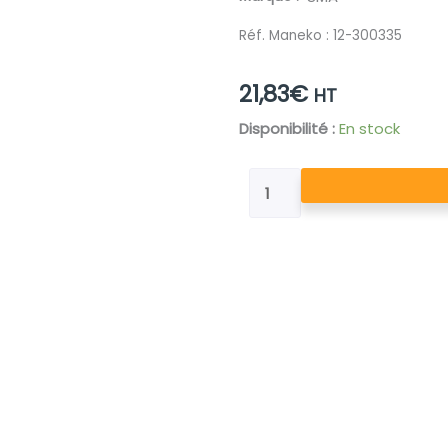
Réf. Maneko :
12-300335
21,83
€
HT
quantité
Disponibilité :
En stock
de
INDICATEUR
DE
NIVEAU
PR
RESERVOIR
PR
SMA