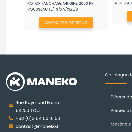
ROUSSE
ROTOR FAUCHAGE ORIGINE 2000 PR
prix :
ROUSSEAU TL/TS/XA/XL/L/S
2.493,92€
à
Ce
CHOIX DES OPTIONS
5.525,42€
produit
a
plusieurs
variations.
Les
options
peuvent
Catalogue 
être
choisies
Pièces d
sur
Rue Raymond Frenot
la
Pièces d’
54200 TOUL
page
+33 (0)3 54 50 16 00
du
Matériels
contact@maneko.fr
produit