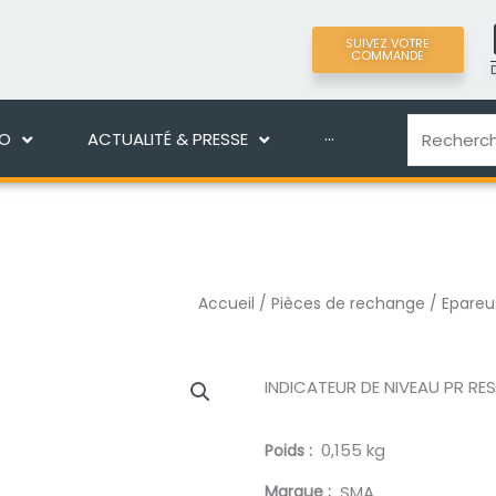
SUIVEZ VOTRE
COMMANDE
LIGNE
DÉCOUVRIR MANEKO
ACTUALITÉ & PRES
Recherche
KO
ACTUALITÉ & PRESSE
···
Accueil
/
Pièces de rechange
/
Epareu
INDICATEUR DE NIVEAU PR RE
0,155 kg
Poids
Marque
SMA