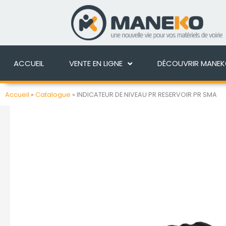
Aller
au
ACCUEIL
VENTE EN 
contenu
ACCUEIL
VENTE EN LIGNE
DÉCOUVRIR MANE
Accueil
»
Catalogue
»
INDICATEUR DE NIVEAU PR RESERVOIR PR SMA