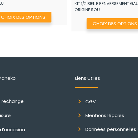
AU
KIT 1/2 BIELLE RENVERSEMENT GA
1.105,70€
ORIGINE ROU...
à
Ce
CHOIX DES OPTIONS
1.658,50€
produit
CHOIX DES OPTIONS
a
plusieurs
variations.
Les
options
peuvent
Maneko
Liens Utiles
être
choisies
sur
e rechange
CGV
la
page
usure
Mentions légales
du
Données personnelles
 d’occasion
produit