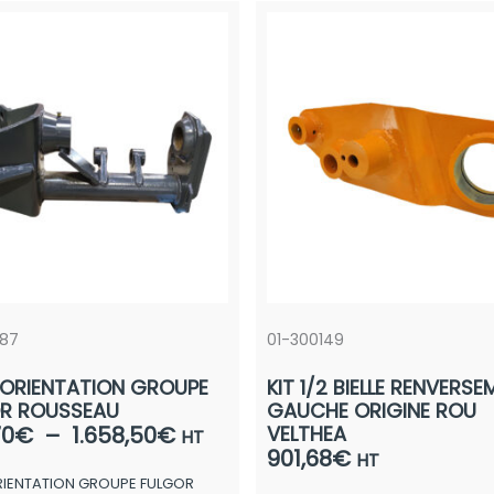
087
01-300149
 ORIENTATION GROUPE
KIT 1/2 BIELLE RENVERS
R ROUSSEAU
GAUCHE ORIGINE ROU
Plage
70
€
–
1.658,50
€
VELTHEA
HT
901,68
€
de
HT
RIENTATION GROUPE FULGOR
prix :