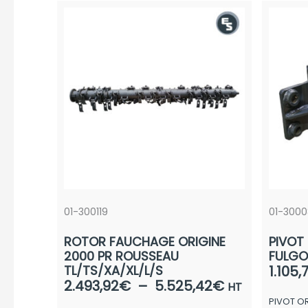
01-300119
01-300
ROTOR FAUCHAGE ORIGINE
PIVOT
2000 PR ROUSSEAU
FULGO
TL/TS/XA/XL/L/S
1.105,
Plage
2.493,92
€
–
5.525,42
€
HT
de
PIVOT O