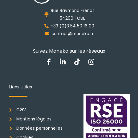
choisies
Rue Raymond Frenot
sur
54200 TOUL
la
+33 (0)3 54 50 16 00
page
contact@maneko.fr
du
produit
Suivez Maneko sur les réseaux
F
L
T
I
a
i
i
n
c
n
k
s
e
k
t
t
b
e
o
a
Liens Utiles
o
d
k
g
o
i
r
k
n
a
CGV
-
-
m
f
i
Mentions légales
n
Données personnelles
Cookies