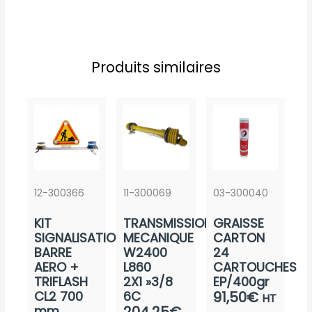
Produits similaires
12-300366
11-300069
03-300040
KIT
TRANSMISSION
GRAISSE
SIGNALISATION
MECANIQUE
CARTON
BARRE
W2400
24
AERO +
L860
CARTOUCHES
TRIFLASH
2X1 »3/8
EP/400gr
CL2 700
6C
91,50
€
HT
mm
204,25
€