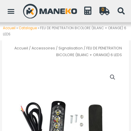
Aller
0
au
contenu
Accueil
»
Catalogue
»
FEU DE PENETRATION BICOLORE (BLANC + ORANGE) 6
LEDS
Accueil
/
Accessoires
/
Signalisation
/ FEU DE PENETRATION
BICOLORE (BLANC + ORANGE) 6 LEDS