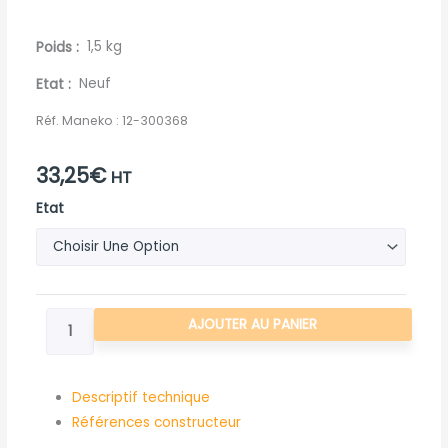
Poids
1,5 kg
Etat
Neuf
Réf. Maneko :
12-300368
33,25
€
HT
quantité
Etat
de
FEU
DE
PENETRATION
AJOUTER AU PANIER
BICOLORE
(BLANC
+
Descriptif technique
ORANGE)
Références constructeur
6