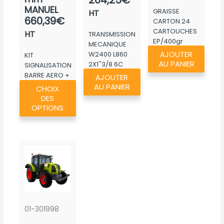
MANUEL
GRAISSE
HT
660,39
€
CARTON 24
CARTOUCHES
HT
TRANSMISSION
EP/400gr
MECANIQUE
AJOUTER
W2400 L860
KIT
AU PANIER
2X1''3/8 6C
SIGNALISATION
BARRE AERO +
AJOUTER
Ce
TRIFLASH CL2...
AU PANIER
CHOIX
produit
DES
a
OPTIONS
plusieurs
variations.
Les
options
peuvent
être
choisies
sur
01-301998
la