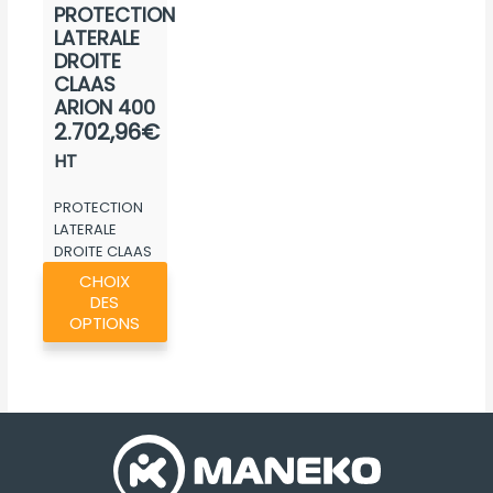
PROTECTION
page
LATERALE
du
DROITE
produit
CLAAS
ARION 400
2.702,96
€
HT
PROTECTION
LATERALE
DROITE CLAAS
Ce
ARION 400
CHOIX
produit
DES
a
OPTIONS
plusieurs
variations.
Les
options
peuvent
être