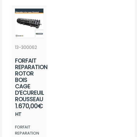
peuvent
être
choisies
sur
la
page
13-300062
du
FORFAIT
produit
REPARATION
ROTOR
BOIS
CAGE
D’ECUREUIL
ROUSSEAU
1.670,00
€
HT
FORFAIT
REPARATION