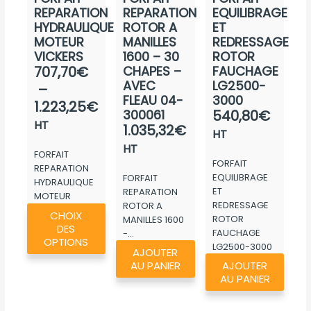
REPARATION
REPARATION
EQUILIBRAGE
HYDRAULIQUE
ROTOR A
ET
MOTEUR
MANILLES
REDRESSAGE
VICKERS
1600 – 30
ROTOR
Plage
707,70
€
CHAPES –
FAUCHAGE
AVEC
LG2500-
de
–
FLEAU 04-
3000
prix :
1.223,25
€
300061
540,80
€
707,70€
HT
1.035,32
€
HT
à
HT
FORFAIT
1.223,25€
FORFAIT
REPARATION
EQUILIBRAGE
FORFAIT
HYDRAULIQUE
ET
REPARATION
MOTEUR
REDRESSAGE
Ce
ROTOR A
VICKERS
CHOIX
ROTOR
MANILLES 1600
produit
DES
FAUCHAGE
-...
a
OPTIONS
LG2500-3000
AJOUTER
plusieurs
AU PANIER
AJOUTER
variations.
AU PANIER
Les
options