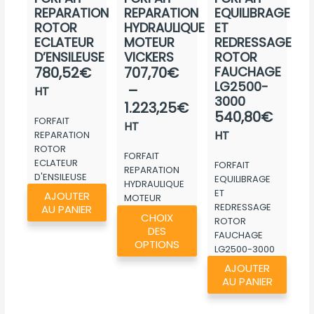
REPARATION
REPARATION
EQUILIBRAGE
ROTOR
HYDRAULIQUE
ET
ECLATEUR
MOTEUR
REDRESSAGE
D’ENSILEUSE
VICKERS
ROTOR
Plage
780,52
€
707,70
€
FAUCHAGE
LG2500-
de
–
HT
3000
prix :
1.223,25
€
540,80
€
FORFAIT
707,70€
HT
HT
REPARATION
à
ROTOR
FORFAIT
1.223,25€
ECLATEUR
FORFAIT
REPARATION
D'ENSILEUSE
EQUILIBRAGE
HYDRAULIQUE
ET
AJOUTER
MOTEUR
REDRESSAGE
Ce
AU PANIER
VICKERS
CHOIX
ROTOR
produit
DES
FAUCHAGE
a
OPTIONS
LG2500-3000
plusieurs
AJOUTER
variations.
AU PANIER
Les
options