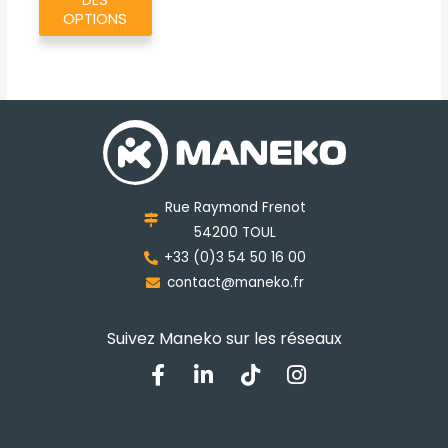
a
OPTIONS
plusieurs
variations.
Les
options
peuvent
être
choisies
Rue Raymond Frenot
sur
54200 TOUL
la
+33 (0)3 54 50 16 00
page
contact@maneko.fr
du
produit
Suivez Maneko sur les réseaux
F
L
T
I
a
i
i
n
c
n
k
s
e
k
t
t