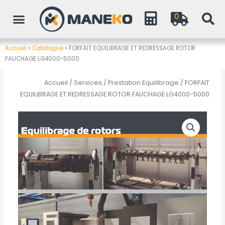
Aller
0
au
contenu
Accueil
»
Catalogue
»
FORFAIT EQUILIBRAGE ET REDRESSAGE ROTOR
FAUCHAGE LG4000-5000
Accueil
/
Services
/
Prestation Equilibrage
/ FORFAIT
EQUILIBRAGE ET REDRESSAGE ROTOR FAUCHAGE LG4000-5000