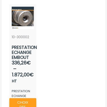
peuvent
être
choisies
sur
la
page
10-300002
du
PRESTATION
produit
ECHANGE
EMBOUT
Plage
336,26
€
de
–
prix :
1.872,00
€
336,26€
HT
à
PRESTATION
1.872,00€
ECHANGE
Ce
EMBOUT
CHOIX
produit
DES