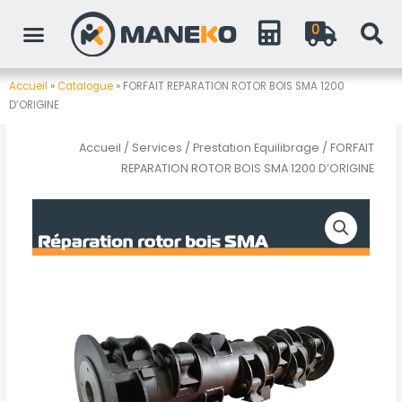
Aller
0
au
contenu
Accueil
»
Catalogue
»
FORFAIT REPARATION ROTOR BOIS SMA 1200
D’ORIGINE
Accueil
/
Services
/
Prestation Equilibrage
/ FORFAIT
REPARATION ROTOR BOIS SMA 1200 D’ORIGINE