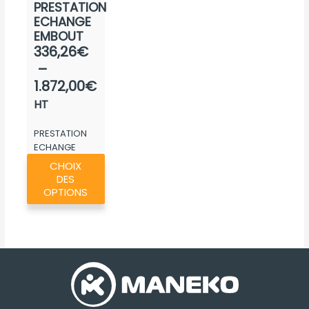
PRESTATION
produit
ECHANGE
EMBOUT
Plage
336,26
€
de
–
prix :
1.872,00
€
336,26€
HT
à
PRESTATION
1.872,00€
ECHANGE
Ce
EMBOUT
CHOIX
produit
DES
a
OPTIONS
plusieurs
variations.
Les
options
peuvent
être