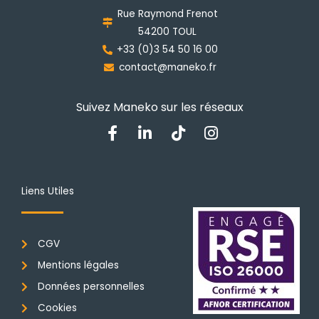
choisies
Rue Raymond Frenot
sur
54200 TOUL
la
+33 (0)3 54 50 16 00
page
contact@maneko.fr
du
produit
Suivez Maneko sur les réseaux
F
L
T
I
a
i
i
n
c
n
k
s
e
k
t
t
b
e
o
a
Liens Utiles
o
d
k
g
o
i
r
k
n
a
CGV
-
-
m
f
i
Mentions légales
n
Données personnelles
Cookies