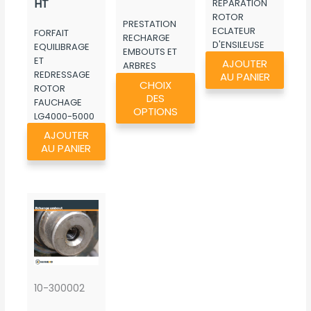
HT
REPARATION
à
ROTOR
PRESTATION
352,28€
ECLATEUR
FORFAIT
RECHARGE
D'ENSILEUSE
EQUILIBRAGE
EMBOUTS ET
ET
AJOUTER
ARBRES
REDRESSAGE
Ce
AU PANIER
POMPES
CHOIX
ROTOR
produit
DES
FAUCHAGE
a
OPTIONS
LG4000-5000
plusieurs
AJOUTER
variations.
AU PANIER
Les
options
peuvent
être
choisies
sur
la
page
10-300002
du