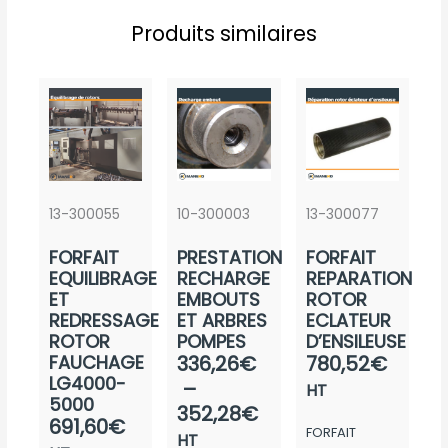
Produits similaires
13-300055
10-300003
13-300077
FORFAIT
PRESTATION
FORFAIT
EQUILIBRAGE
RECHARGE
REPARATION
ET
EMBOUTS
ROTOR
REDRESSAGE
ET ARBRES
ECLATEUR
ROTOR
POMPES
D’ENSILEUSE
Plage
FAUCHAGE
336,26
€
780,52
€
LG4000-
de
–
HT
5000
prix :
352,28
€
691,60
€
FORFAIT
336,26€
HT