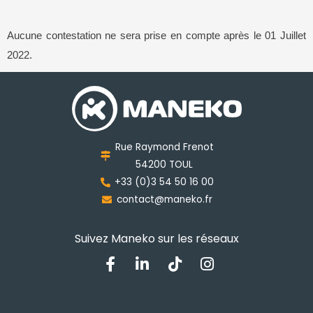
Aucune contestation ne sera prise en compte après le 01 Juillet
2022.
Rue Raymond Frenot
54200 TOUL
+33 (0)3 54 50 16 00
contact@maneko.fr
Suivez Maneko sur les réseaux
F
L
T
I
a
i
i
n
c
n
k
s
e
k
t
t