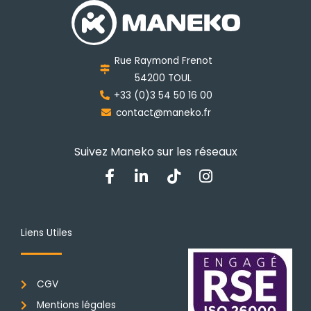
peuvent
être
choisies
Rue Raymond Frenot
sur
54200 TOUL
la
+33 (0)3 54 50 16 00
page
contact@maneko.fr
du
produit
Suivez Maneko sur les réseaux
F
L
T
I
a
i
i
n
c
n
k
s
e
k
t
t
b
e
o
a
Liens Utiles
o
d
k
g
o
i
r
k
n
a
CGV
-
-
m
f
i
Mentions légales