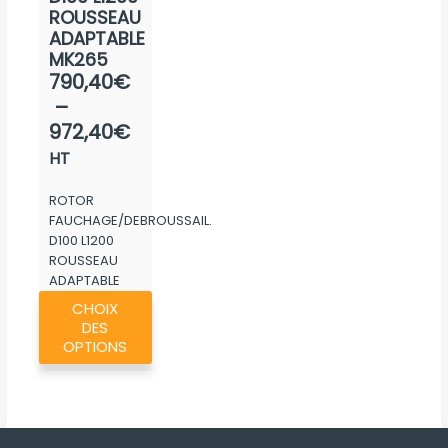
produ
ROUSSEAU
ADAPTABLE
MK265
Plage
790,40
€
de
–
prix :
972,40
€
790,40€
HT
à
ROTOR
972,40€
FAUCHAGE/DEBROUSSAIL.
D100 L1200
ROUSSEAU
ADAPTABLE
Ce
MK265
CHOIX
produit
DES
a
OPTIONS
plusieurs
variations.
Les
options