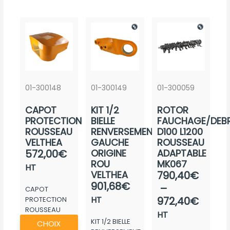
01-300148
01-300149
01-300059
CAPOT
KIT 1/2
ROTOR
PROTECTION
BIELLE
FAUCHAGE/DEBR
ROUSSEAU
RENVERSEMENT
D100 L1200
VELTHEA
GAUCHE
ROUSSEAU
572,00
€
ORIGINE
ADAPTABLE
ROU
MK067
HT
Plage
VELTHEA
790,40
€
901,68
€
de
–
CAPOT
prix :
HT
972,40
€
PROTECTION
ROUSSEAU
790,4
HT
Ce
VELTHEA
KIT 1/2 BIELLE
CHOIX
à
produit