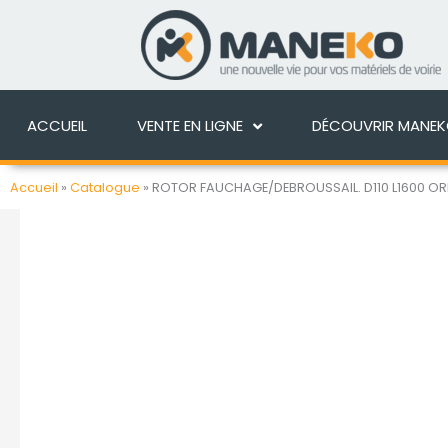
Aller
au
ACCUEIL
VENTE EN 
contenu
ACCUEIL
VENTE EN LIGNE
DÉCOUVRIR MANE
Accueil
»
Catalogue
»
ROTOR FAUCHAGE/DEBROUSSAIL. D110 L1600 OR