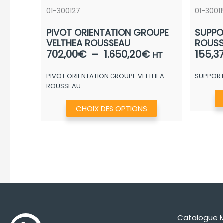
01-300127
01-30011
PIVOT ORIENTATION GROUPE
SUPPO
VELTHEA ROUSSEAU
ROUS
Plage
702,00
€
–
1.650,20
€
155,3
HT
de
PIVOT ORIENTATION GROUPE VELTHEA
SUPPORT
prix :
ROUSSEAU
702,00€
à
Ce
CHOIX DES OPTIONS
1.650,20€
produit
a
plusieurs
variations.
Les
options
peuvent
être
Catalogue 