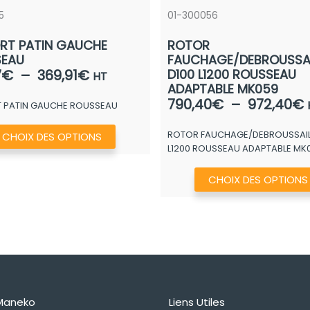
5
01-300056
RT PATIN GAUCHE
ROTOR
SEAU
FAUCHAGE/DEBROUSSAI
Plage
7
€
–
369,91
€
D100 L1200 ROUSSEAU
HT
ADAPTABLE MK059
de
790,40
€
–
972,40
€
 PATIN GAUCHE ROUSSEAU
prix :
155,37€
Ce
ROTOR FAUCHAGE/DEBROUSSAIL.
p
CHOIX DES OPTIONS
à
produit
L1200 ROUSSEAU ADAPTABLE MK
369,91€
a
CHOIX DES OPTIONS
plusieurs
variations.
Les
options
peuvent
être
choisies
Maneko
Liens Utiles