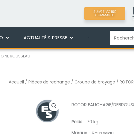
SUIVEZ VOTRE
COMMANDE
LIGNE
DÉCOUVRIR MANEKO
ACTUALITÉ & PRES
Recherche
KO
ACTUALITÉ & PRESSE
···
IGINE ROUSSEAU
Accueil
/
Pièces de rechange
/
Groupe de broyage
/ ROTOR 
ROTOR FAUCHAGE/DEBROUSSAI
70 kg
Poids
Marque
Rousseau