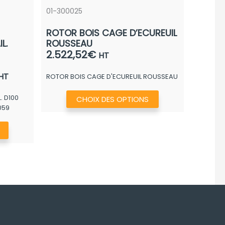
01-300025
ROTOR BOIS CAGE D’ECUREUIL
L.
ROUSSEAU
2.522,52
€
HT
Plage
HT
ROTOR BOIS CAGE D'ECUREUIL ROUSSEAU
de
Ce
 D100
rix :
CHOIX DES OPTIONS
produit
059
790,40€
a
à
Ce
plusieurs
972,40€
produit
variations.
a
Les
plusieurs
options
variations.
peuvent
Les
être
options
choisies
peuvent