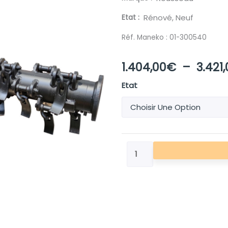
Etat
Rénové, Neuf
Réf. Maneko :
01-300540
1.404,00
€
–
3.421
quantité
Etat
de
ROTOR
FAUCHAGE/DEBROUSSAIL.
D110
L1600
ORIGINE
ROUSSEAU