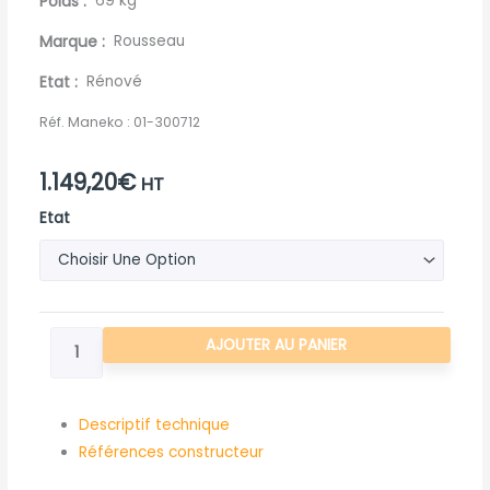
Poids
69 kg
Marque
Rousseau
Etat
Rénové
Réf. Maneko :
01-300712
1.149,20
€
HT
quantité
Etat
de
BALANCIER
BAGUE
ROUSSEAU
AJOUTER AU PANIER
SERIE
PRO
Descriptif technique
Références constructeur