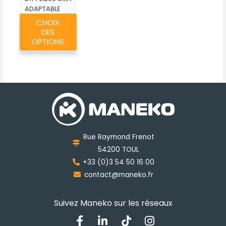
ADAPTABLE
Ce
MK067
CHOIX
produit
DES
a
OPTIONS
plusieurs
variations.
Les
options
peuvent
être
choisies
Rue Raymond Frenot
sur
54200 TOUL
la
+33 (0)3 54 50 16 00
page
contact@maneko.fr
du
produit
Suivez Maneko sur les réseaux
F
L
T
I