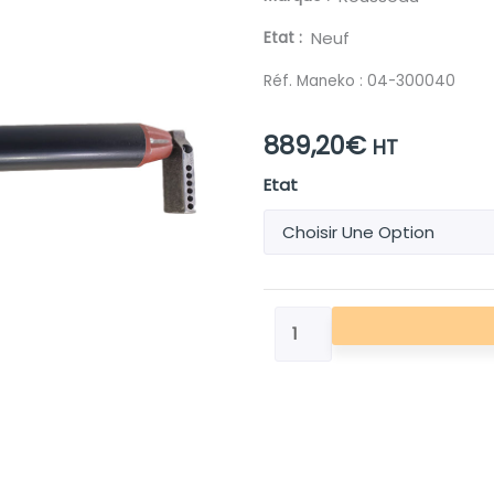
Etat
Neuf
Réf. Maneko :
04-300040
889,20
€
HT
quantité
Etat
de
ROULEAU
PALPEUR
-
Ø115
-
L1200
-
ROUSSEAU