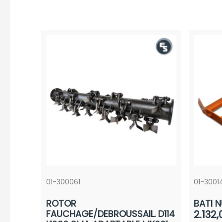
01-300061
01-3001
ROTOR
BATI 
FAUCHAGE/DEBROUSSAIL. D114
2.132,