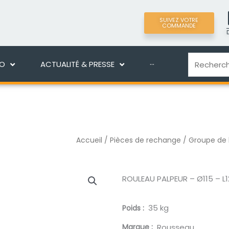
SUIVEZ VOTRE
COMMANDE
LIGNE
DÉCOUVRIR MANEKO
ACTUALITÉ & PRES
Recherche
KO
ACTUALITÉ & PRESSE
···
Accueil
/
Pièces de rechange
/
Groupe de
ROULEAU PALPEUR – Ø115 – L
35 kg
Poids
Marque
Rousseau