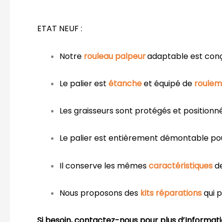
ETAT NEUF :
Notre
rouleau palpeur
adaptable est conç
Le palier est
étanche
et équipé de
roulem
Les graisseurs sont protégés et positionn
Le palier est entièrement démontable po
Il conserve les mêmes
caractéristiques
d
Nous proposons des
kits réparations
qui 
Si besoin, contactez-nous pour plus d’Informati