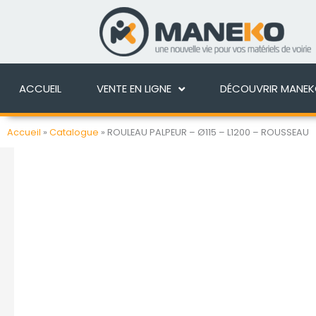
Aller
au
ACCUEIL
VENTE EN 
contenu
ACCUEIL
VENTE EN LIGNE
DÉCOUVRIR MANE
Accueil
»
Catalogue
»
ROULEAU PALPEUR – Ø115 – L1200 – ROUSSEAU