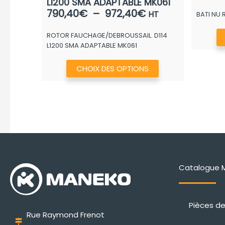
L1200 SMA ADAPTABLE MK061
Plage
790,40
€
–
972,40
€
HT
BATI NU
de
ROTOR FAUCHAGE/DEBROUSSAIL. D114
prix :
L1200 SMA ADAPTABLE MK061
790,40€
à
Ce
CHOIX DES OPTIONS
972,40€
produit
a
plusieurs
variations.
Les
options
peuvent
Catalogue 
être
choisies
sur
Pièces d
la
Rue Raymond Frenot
page