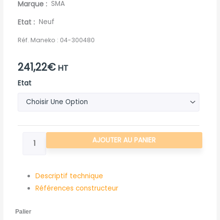
Marque
SMA
Etat
Neuf
Réf. Maneko :
04-300480
241,22
€
HT
quantité
Etat
de
PALIER
ROULEAU
PALPEUR
AJOUTER AU PANIER
-
SMA
Descriptif technique
Références constructeur
Palier