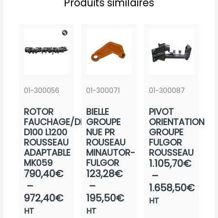
Produits similaires
01-300056
01-300071
01-300087
ROTOR
BIELLE
PIVOT
FAUCHAGE/DEBROUSSAIL.
GROUPE
ORIENTATION
D100 L1200
NUE PR
GROUPE
ROUSSEAU
ROUSEAU
FULGOR
ADAPTABLE
MINAUTOR-
ROUSSEAU
Plage
MK059
FULGOR
1.105,70
€
Plage
Plage
790,40
€
123,28
€
de
–
de
de
–
–
prix :
1.658,50
€
prix :
prix :
972,40
€
195,50
€
1.105,70€
HT
790,40€
123,28€
à
HT
HT