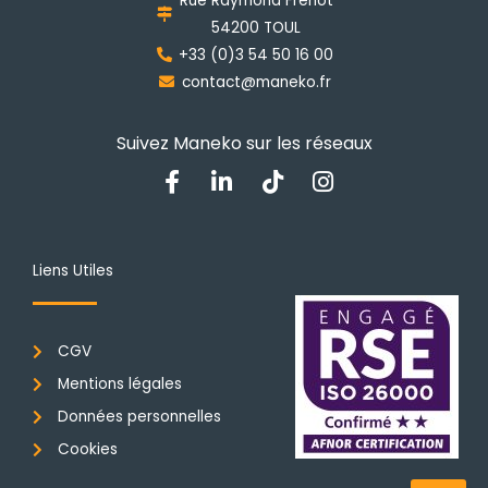
Rue Raymond Frenot
sur
54200 TOUL
la
+33 (0)3 54 50 16 00
page
contact@maneko.fr
du
produit
Suivez Maneko sur les réseaux
F
L
T
I
a
i
i
n
c
n
k
s
e
k
t
t
b
e
o
a
Liens Utiles
o
d
k
g
o
i
r
k
n
a
CGV
-
-
m
f
i
Mentions légales
n
Données personnelles
Cookies