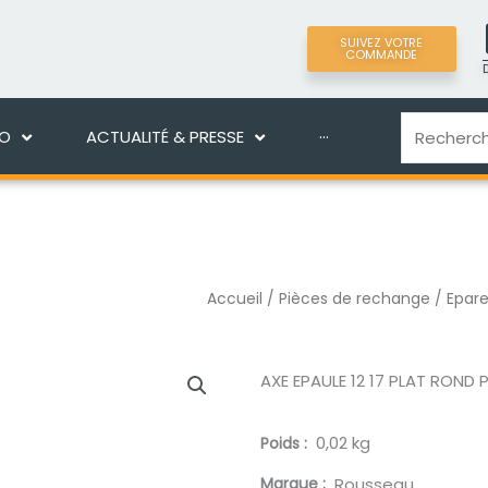
SUIVEZ VOTRE
COMMANDE
LIGNE
DÉCOUVRIR MANEKO
ACTUALITÉ & PRES
Recherche
KO
ACTUALITÉ & PRESSE
···
Accueil
/
Pièces de rechange
/
Epare
AXE EPAULE 12 17 PLAT ROND
0,02 kg
Poids
Marque
Rousseau