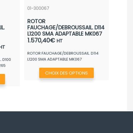
01-300067
ROTOR
L.
FAUCHAGE/DEBROUSSAIL. D114
L1200 SMA ADAPTABLE MK067
1.570,40
€
HT
Plage
HT
de
ROTOR FAUCHAGE/DEBROUSSAIL. D114
L1200 SMA ADAPTABLE MK067
 D100
rix :
265
790,40€
Ce
CHOIX DES OPTIONS
à
Ce
produit
972,40€
produit
a
a
plusieurs
plusieurs
variations.
variations.
Les
Les
options
options
peuvent
peuvent