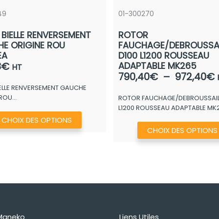
49
01-300270
2 BIELLE RENVERSEMENT
ROTOR
E ORIGINE ROU
FAUCHAGE/DEBROUSSAI
EA
D100 L1200 ROUSSEAU
8
€
ADAPTABLE MK265
HT
790,40
€
–
972,40
€
BIELLE RENVERSEMENT GAUCHE
ROU...
ROTOR FAUCHAGE/DEBROUSSAIL.
p
L1200 ROUSSEAU ADAPTABLE MK
Ce
CHOIX DES OPTIONS
produit
CHOIX DES OPTIONS
a
plusieurs
variations.
Les
options
peuvent
Maneko
Liens Utiles