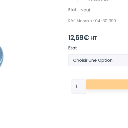
Etat
Neuf
Réf. Maneko :
04-301090
12,69
€
HT
quantité
Etat
de
AXE
EPAULE
12
17
PLAT
ROND
PERCE
PR
ROU