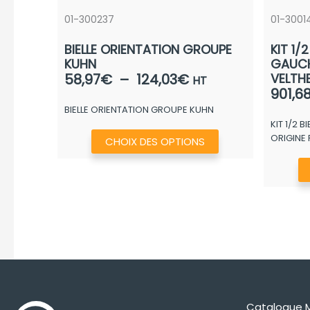
01-300237
01-3001
BIELLE ORIENTATION GROUPE
KIT 1/
KUHN
GAUCH
Plage
58,97
€
–
124,03
€
VELTH
HT
901,6
de
BIELLE ORIENTATION GROUPE KUHN
prix :
KIT 1/2 
58,97€
Ce
ORIGINE 
CHOIX DES OPTIONS
à
produit
124,03€
a
plusieurs
variations.
Les
options
peuvent
être
choisies
Catalogue 